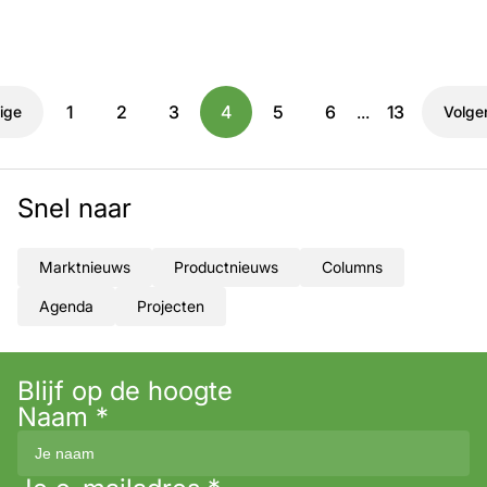
1
2
3
4
5
6
...
13
ige
Volge
Snel naar
Marktnieuws
Productnieuws
Columns
Agenda
Projecten
Blijf op de hoogte
Naam
*