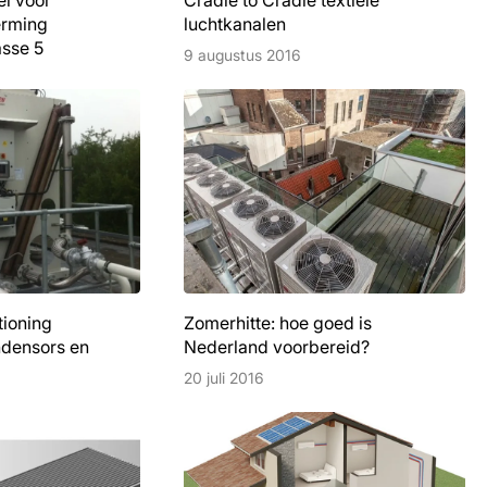
el voor
Cradle to Cradle textiele
erming
luchtkanalen
asse 5
9 augustus 2016
tioning
Zomerhitte: hoe goed is
ndensors en
Nederland voorbereid?
20 juli 2016