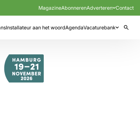
Magazine
Abonneren
Adverteren
Contact
mns
Installateur aan het woord
Agenda
Vacaturebank