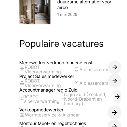
duurzame alternatief voor
airco
Lees artikel
1 mei 2026
Populaire vacatures
Medewerker verkoop binnendienst
ROBOT
Alblasserdam
Vloerverwarming
Project Sales medewerker
ROBOT
Alblasserdam
Vloerverwarming
Accountmanager regio Zuid
regio Zuid (Zeeland,
ROBOT
Noord-Brabant en
Vloerverwarming
Limburg)
Verkoopmedewerker
Warmteservice
Alkmaar
Monteur Meet- en regeltechniek