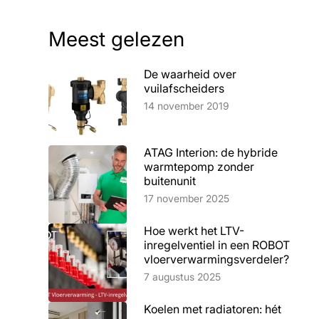
Meest gelezen
De waarheid over
vuilafscheiders
Lees artikel
14 november 2019
ATAG Interion: de hybride
warmtepomp zonder
buitenunit
Lees artikel
17 november 2025
Hoe werkt het LTV-
inregelventiel in een ROBOT
vloerverwarmingsverdeler?
Lees artikel
7 augustus 2025
Koelen met radiatoren: hét