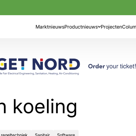
Marktnieuws
Productnieuws
Projecten
Colu
 koeling
 regeltechniek
Sanitair
Software