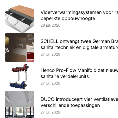
Vloerverwarmingssystemen voor ren
beperkte opbouwhoogte
Lees artikel
28 juli 2026
SCHELL ontvangt twee German Br
sanitairtechniek en digitale armatu
Lees artikel
27 juli 2026
Henco Pro-Flow Manifold zet nieu
sanitaire verdelerunits
Lees artikel
27 juli 2026
DUCO introduceert vier ventilatieve
verschillende toepassingen
Lees artikel
27 juli 2026