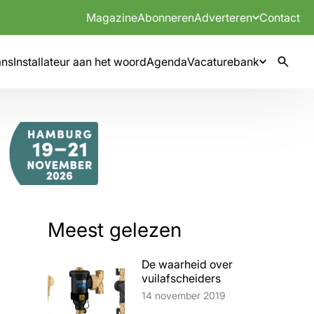
Magazine
Abonneren
Adverteren
Contact
mns
Installateur aan het woord
Agenda
Vacaturebank
Meest gelezen
De waarheid over
vuilafscheiders
Lees artikel
14 november 2019