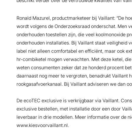
beschikt verder over de vertrouwde kwaliteit van Vaill
Ronald Mazurel, productmarketeer bij Vaillant: “De h
wordt volgens de Onderzoeksraad onderschat. Men ver
onderhouden toestellen zijn, die veel koolmonoxide 
onderhouden installaties. Bij Vaillant staat veilighe
label niet alleen comfortabel en efficiënt, maar ook e
hr-combiketel mogen verwachten. Met deze ketel, die 
weten consumenten zeker dat ze honderd procent betro
daarnaast nog meer te vergroten, benadrukt Vaillant h
rookgasafvoerkanaal. Bij Vaillant adviseren we dan ook o
De ecoTEC exclusive is verkrijgbaar via Vaillant. C
exclusive bestellen, met installatie door een door Vaill
leverbaar in drie modellen. Meer informatie over de n
www.kiesvoorvaillant.nl.