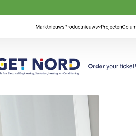
Marktnieuws
Productnieuws
Projecten
Colu