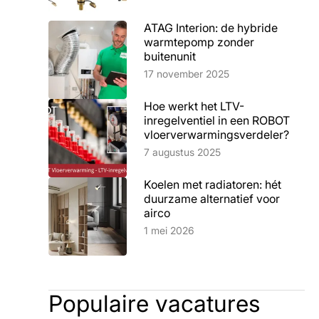
ATAG Interion: de hybride
warmtepomp zonder
buitenunit
Lees artikel
17 november 2025
Hoe werkt het LTV-
inregelventiel in een ROBOT
vloerverwarmingsverdeler?
Lees artikel
7 augustus 2025
Koelen met radiatoren: hét
duurzame alternatief voor
airco
Lees artikel
1 mei 2026
Populaire vacatures