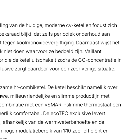
ing van de huidige, moderne cv-ketel en focust zich
oeksraad blijkt, dat zelfs periodiek onderhoud aan
t tegen koolmonoxidevergiftiging. Daarnaast wijst het
 niet doen waarvoor ze bedoeld zijn. Vaillant
 die de ketel uitschakelt zodra de CO-concentratie in
sive zorgt daardoor voor een zeer veilige situatie.
rzame hr-combiketel. De ketel beschikt namelijk over
uwe, milieuvriendelijke en slimme productlijn met
in combinatie met een vSMART-slimme thermostaat een
erlijk comfortabel. De ecoTEC exclusive levert
ut, afhankelijk van de warmwaterbehoefte en de
n hoge modulatiebereik van 1:10 zeer efficiënt en