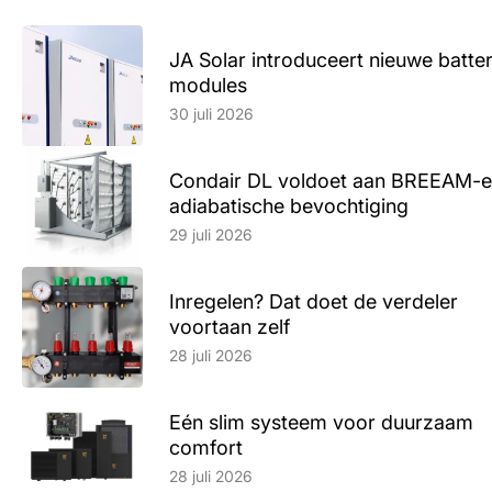
JA Solar introduceert nieuwe batte
modules
Lees artikel
30 juli 2026
Condair DL voldoet aan BREEAM-e
adiabatische bevochtiging
Lees artikel
29 juli 2026
Inregelen? Dat doet de verdeler
voortaan zelf
Lees artikel
28 juli 2026
Eén slim systeem voor duurzaam
comfort
Lees artikel
28 juli 2026