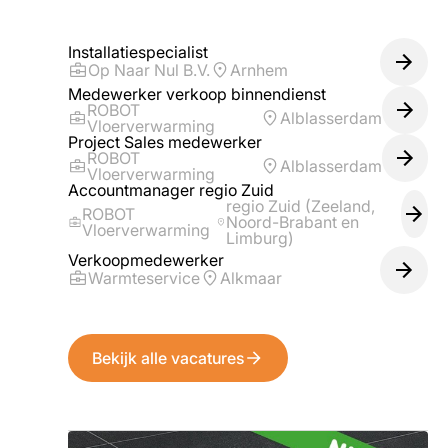
Installatiespecialist
Op Naar Nul B.V.
Arnhem
Medewerker verkoop binnendienst
ROBOT
Alblasserdam
Vloerverwarming
Project Sales medewerker
ROBOT
Alblasserdam
Vloerverwarming
Accountmanager regio Zuid
regio Zuid (Zeeland,
ROBOT
Noord-Brabant en
Vloerverwarming
Limburg)
Verkoopmedewerker
Warmteservice
Alkmaar
Bekijk alle vacatures