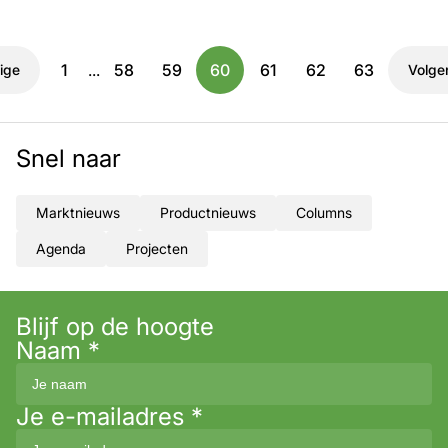
1
...
58
59
60
61
62
63
ige
Volge
Snel naar
Marktnieuws
Productnieuws
Columns
Agenda
Projecten
Blijf op de hoogte
Naam
*
Je e-mailadres
*