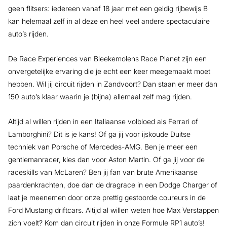
geen flitsers: iedereen vanaf 18 jaar met een geldig rijbewijs B
kan helemaal zelf in al deze en heel veel andere spectaculaire
auto’s rijden.
De Race Experiences van Bleekemolens Race Planet zijn een
onvergetelijke ervaring die je echt een keer meegemaakt moet
hebben. Wil jij circuit rijden in Zandvoort? Dan staan er meer dan
150 auto’s klaar waarin je (bijna) allemaal zelf mag rijden.
Altijd al willen rijden in een Italiaanse volbloed als Ferrari of
Lamborghini? Dit is je kans! Of ga jij voor ijskoude Duitse
techniek van Porsche of Mercedes-AMG. Ben je meer een
gentlemanracer, kies dan voor Aston Martin. Of ga jij voor de
raceskills van McLaren? Ben jij fan van brute Amerikaanse
paardenkrachten, doe dan de dragrace in een Dodge Charger of
laat je meenemen door onze prettig gestoorde coureurs in de
Ford Mustang driftcars. Altijd al willen weten hoe Max Verstappen
zich voelt? Kom dan circuit rijden in onze Formule RP1 auto’s!