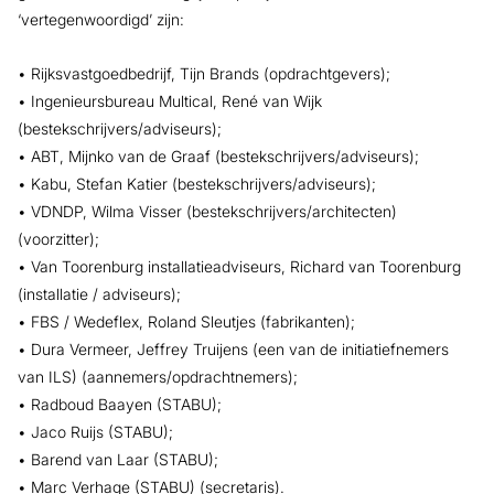
‘vertegenwoordigd’ zijn:
• Rijksvastgoedbedrijf, Tijn Brands (opdrachtgevers);
• Ingenieursbureau Multical, René van Wijk
(bestekschrijvers/adviseurs);
• ABT, Mijnko van de Graaf (bestekschrijvers/adviseurs);
• Kabu, Stefan Katier (bestekschrijvers/adviseurs);
• VDNDP, Wilma Visser (bestekschrijvers/architecten)
(voorzitter);
• Van Toorenburg installatieadviseurs, Richard van Toorenburg
(installatie / adviseurs);
• FBS / Wedeflex, Roland Sleutjes (fabrikanten);
• Dura Vermeer, Jeffrey Truijens (een van de initiatiefnemers
van ILS) (aannemers/opdrachtnemers);
• Radboud Baayen (STABU);
• Jaco Ruijs (STABU);
• Barend van Laar (STABU);
• Marc Verhage (STABU) (secretaris).