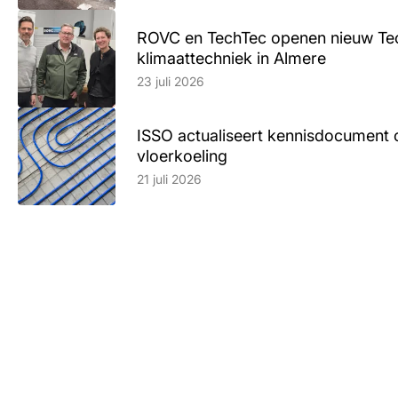
ROVC en TechTec openen nieuw Te
klimaattechniek in Almere
Lees artikel
23 juli 2026
ISSO actualiseert kennisdocument 
vloerkoeling
Lees artikel
21 juli 2026