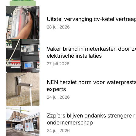
Uitstel vervanging cv-ketel vertr
Lees artikel
28 juli 2026
Vaker brand in meterkasten door z
elektrische installaties
Lees artikel
27 juli 2026
NEN herziet norm voor waterpresta
experts
Lees artikel
24 juli 2026
Zzp’ers blijven ondanks strengere 
ondernemerschap
Lees artikel
24 juli 2026