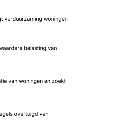
aagt verduurzaming woningen
waardere belasting van
tie van woningen en zoekt
regels overtuigd van