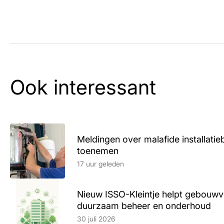
Ook interessant
Meldingen over malafide installatieb
toenemen
Lees artikel
17 uur geleden
Nieuw ISSO-Kleintje helpt gebouwve
duurzaam beheer en onderhoud
Lees artikel
30 juli 2026