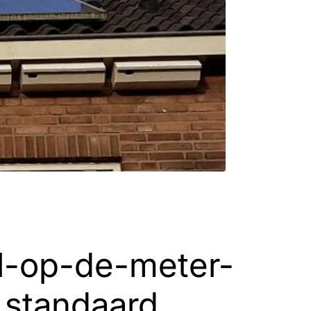
ul-op-de-meter-
 standaard