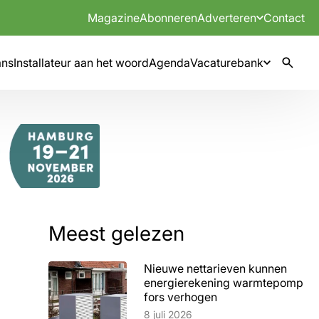
Magazine
Abonneren
Adverteren
Contact
mns
Installateur aan het woord
Agenda
Vacaturebank
Meest gelezen
Nieuwe nettarieven kunnen
energierekening warmtepomp
fors verhogen
Lees artikel
8 juli 2026