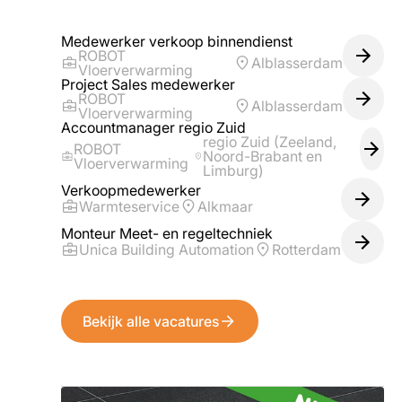
Medewerker verkoop binnendienst
ROBOT
Alblasserdam
Vloerverwarming
Project Sales medewerker
ROBOT
Alblasserdam
Vloerverwarming
Accountmanager regio Zuid
regio Zuid (Zeeland,
ROBOT
Noord-Brabant en
Vloerverwarming
Limburg)
Verkoopmedewerker
Warmteservice
Alkmaar
Monteur Meet- en regeltechniek
Unica Building Automation
Rotterdam
Bekijk alle vacatures