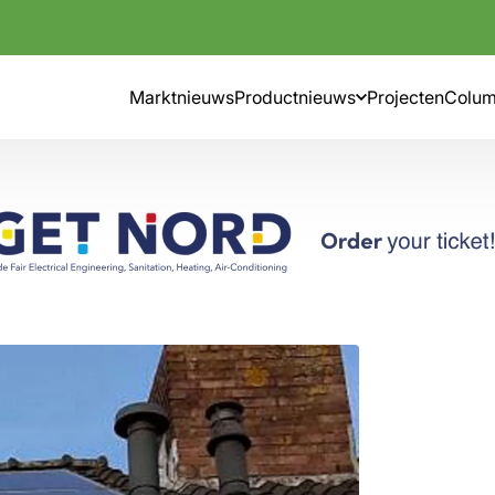
Marktnieuws
Productnieuws
Projecten
Colu