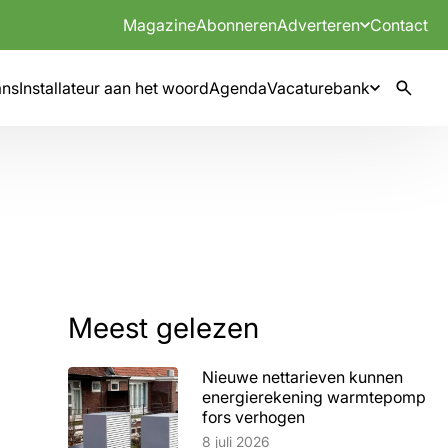
Magazine
Abonneren
Adverteren
Contact
mns
Installateur aan het woord
Agenda
Vacaturebank
Meest gelezen
Nieuwe nettarieven kunnen
energierekening warmtepomp
fors verhogen
Lees artikel
8 juli 2026