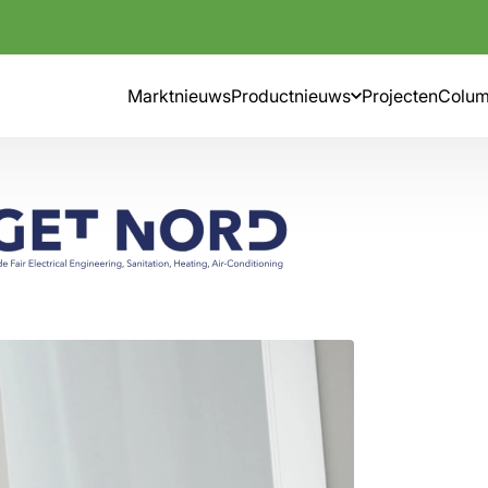
Marktnieuws
Productnieuws
Projecten
Colu