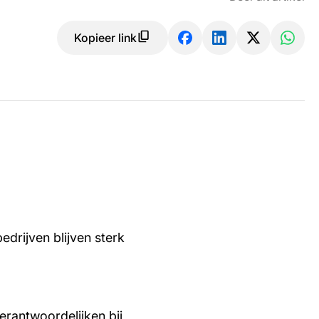
Kopieer link
edrijven blijven sterk
rantwoordelijken bij