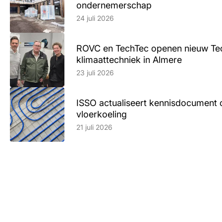
ondernemerschap
Lees artikel
24 juli 2026
ROVC en TechTec openen nieuw Te
klimaattechniek in Almere
Lees artikel
23 juli 2026
ISSO actualiseert kennisdocument 
vloerkoeling
Lees artikel
21 juli 2026