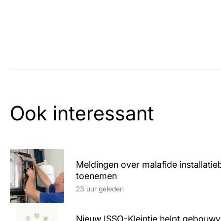
Ook interessant
Meldingen over malafide installatieb
toenemen
Lees artikel
23 uur geleden
Nieuw ISSO-Kleintje helpt gebouwve