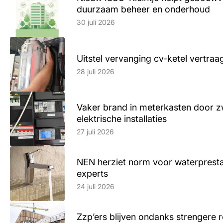
duurzaam beheer en onderhoud
Lees artikel
30 juli 2026
Uitstel vervanging cv-ketel vertr
Lees artikel
28 juli 2026
Vaker brand in meterkasten door z
elektrische installaties
Lees artikel
27 juli 2026
NEN herziet norm voor waterpresta
experts
Lees artikel
24 juli 2026
Zzp’ers blijven ondanks strengere 