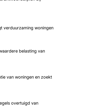
aagt verduurzaming woningen
waardere belasting van
tie van woningen en zoekt
regels overtuigd van