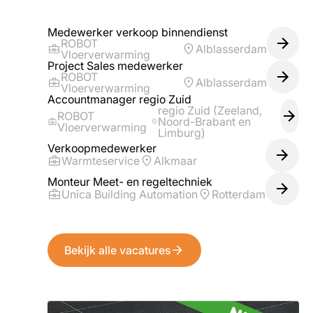
Medewerker verkoop binnendienst
ROBOT
Alblasserdam
Vloerverwarming
Project Sales medewerker
ROBOT
Alblasserdam
Vloerverwarming
Accountmanager regio Zuid
regio Zuid (Zeeland,
ROBOT
Noord-Brabant en
Vloerverwarming
Limburg)
Verkoopmedewerker
Warmteservice
Alkmaar
Monteur Meet- en regeltechniek
Unica Building Automation
Rotterdam
Bekijk alle vacatures