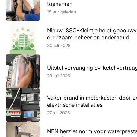
toenemen
Lees artikel
15 uur geleden
Nieuw ISSO-Kleintje helpt gebouwve
duurzaam beheer en onderhoud
Lees artikel
30 juli 2026
Uitstel vervanging cv-ketel vertr
Lees artikel
28 juli 2026
Vaker brand in meterkasten door z
elektrische installaties
Lees artikel
27 juli 2026
NEN herziet norm voor waterpresta