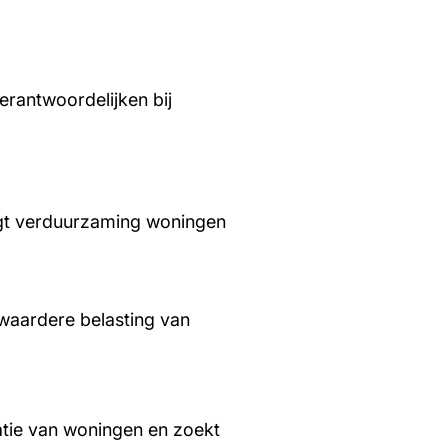
rantwoordelijken bij
aagt verduurzaming woningen
waardere belasting van
tie van woningen en zoekt