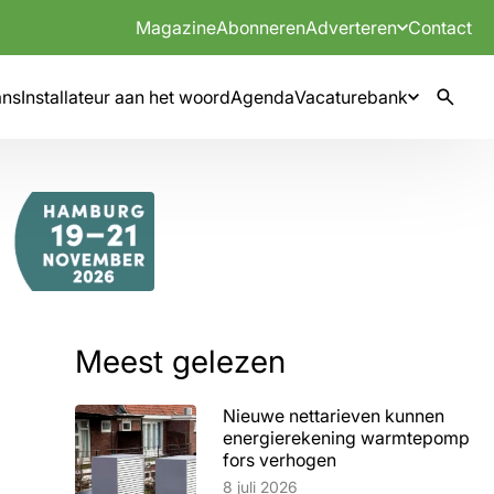
Magazine
Abonneren
Adverteren
Contact
mns
Installateur aan het woord
Agenda
Vacaturebank
Meest gelezen
Nieuwe nettarieven kunnen
energierekening warmtepomp
fors verhogen
Lees artikel
8 juli 2026