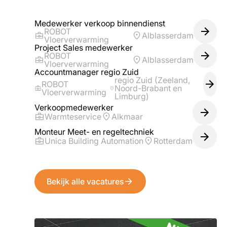
Medewerker verkoop binnendienst
ROBOT
Alblasserdam
Vloerverwarming
Project Sales medewerker
ROBOT
Alblasserdam
Vloerverwarming
Accountmanager regio Zuid
regio Zuid (Zeeland,
ROBOT
Noord-Brabant en
Vloerverwarming
Limburg)
Verkoopmedewerker
Warmteservice
Alkmaar
Monteur Meet- en regeltechniek
Unica Building Automation
Rotterdam
Bekijk alle vacatures