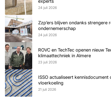
experts
Lees artikel
24 juli 2026
Zzp’ers blijven ondanks strengere 
ondernemerschap
Lees artikel
24 juli 2026
ROVC en TechTec openen nieuw Te
klimaattechniek in Almere
Lees artikel
23 juli 2026
ISSO actualiseert kennisdocument 
vloerkoeling
Lees artikel
21 juli 2026