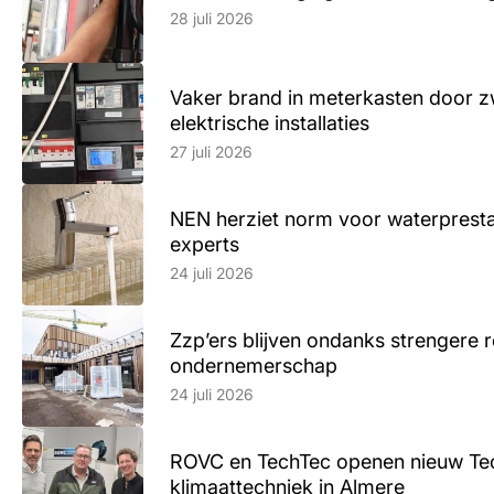
28 juli 2026
Vaker brand in meterkasten door z
elektrische installaties
Lees artikel
27 juli 2026
NEN herziet norm voor waterpresta
experts
Lees artikel
24 juli 2026
Zzp’ers blijven ondanks strengere 
ondernemerschap
Lees artikel
24 juli 2026
ROVC en TechTec openen nieuw Te
klimaattechniek in Almere
Lees artikel