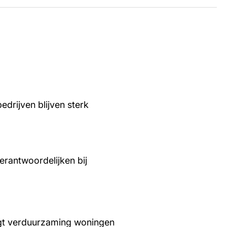
edrijven blijven sterk
rantwoordelijken bij
aagt verduurzaming woningen