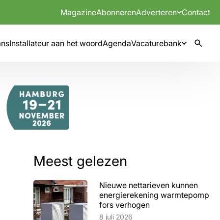
Magazine
Abonneren
Adverteren
Contact
mns
Installateur aan het woord
Agenda
Vacaturebank
Meest gelezen
Nieuwe nettarieven kunnen
energierekening warmtepomp
fors verhogen
Lees artikel
8 juli 2026