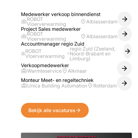
Medewerker verkoop binnendienst
ROBOT
Alblasserdam
Vloerverwarming
Project Sales medewerker
ROBOT
Alblasserdam
Vloerverwarming
Accountmanager regio Zuid
regio Zuid (Zeeland,
ROBOT
Noord-Brabant en
Vloerverwarming
Limburg)
Verkoopmedewerker
Warmteservice
Alkmaar
Monteur Meet- en regeltechniek
Unica Building Automation
Rotterdam
Bekijk alle vacatures