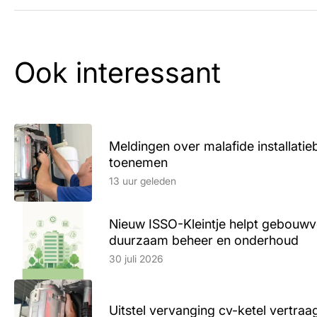
Ook interessant
Meldingen over malafide installatieb
toenemen
Lees artikel
13 uur geleden
Nieuw ISSO-Kleintje helpt gebouwve
duurzaam beheer en onderhoud
Lees artikel
30 juli 2026
Uitstel vervanging cv-ketel vertr
Lees artikel