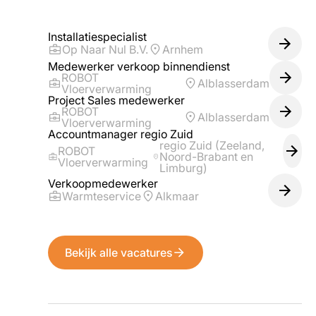
Installatiespecialist
Op Naar Nul B.V.
Arnhem
Medewerker verkoop binnendienst
ROBOT
Alblasserdam
Vloerverwarming
Project Sales medewerker
ROBOT
Alblasserdam
Vloerverwarming
Accountmanager regio Zuid
regio Zuid (Zeeland,
ROBOT
Noord-Brabant en
Vloerverwarming
Limburg)
Verkoopmedewerker
Warmteservice
Alkmaar
Bekijk alle vacatures