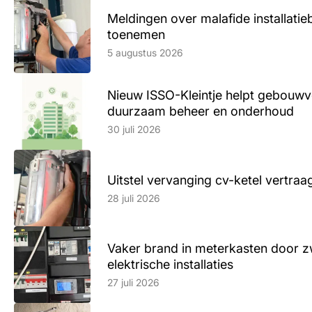
Meldingen over malafide installatieb
toenemen
Lees artikel
5 augustus 2026
Nieuw ISSO-Kleintje helpt gebouwve
duurzaam beheer en onderhoud
Lees artikel
30 juli 2026
Uitstel vervanging cv-ketel vertr
Lees artikel
28 juli 2026
Vaker brand in meterkasten door z
elektrische installaties
Lees artikel
27 juli 2026