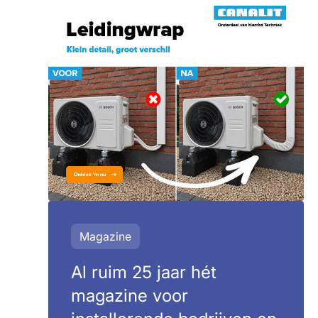
Magazine
Al ruim 25 jaar hét
magazine voor