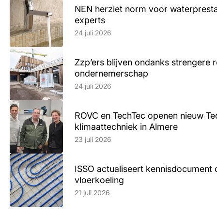
NEN herziet norm voor waterpresta
experts
Lees artikel
24 juli 2026
Zzp’ers blijven ondanks strengere 
ondernemerschap
Lees artikel
24 juli 2026
ROVC en TechTec openen nieuw Te
klimaattechniek in Almere
Lees artikel
23 juli 2026
ISSO actualiseert kennisdocument 
vloerkoeling
Lees artikel
21 juli 2026