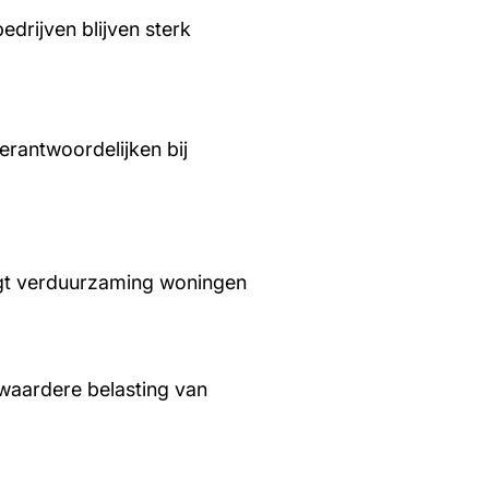
edrijven blijven sterk
rantwoordelijken bij
aagt verduurzaming woningen
waardere belasting van