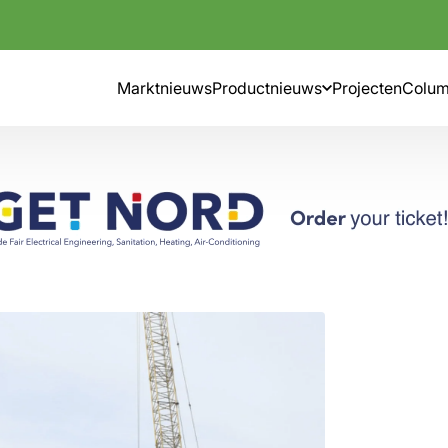
Marktnieuws
Productnieuws
Projecten
Colu