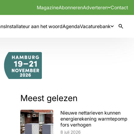
Magazine
Abonneren
Adverteren
Contact
mns
Installateur aan het woord
Agenda
Vacaturebank
Meest gelezen
Nieuwe nettarieven kunnen
energierekening warmtepomp
fors verhogen
Lees artikel
8 juli 2026