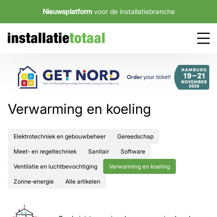
Nieuwsplatform
voor de installatiebranche
Verwarming en koeling
Elektrotechniek en gebouwbeheer
Gereedschap
Meet- en regeltechniek
Sanitair
Software
Ventilatie en luchtbevochtiging
Verwarming en koeling
Zonne-energie
Alle artikelen