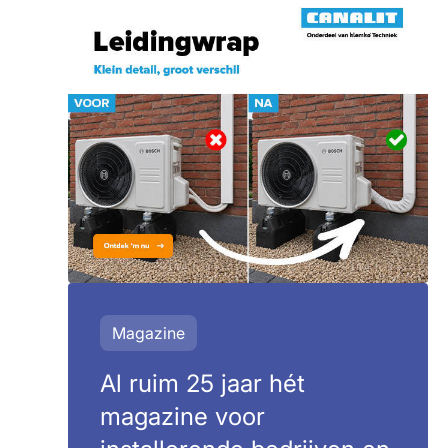
Magazine
Al ruim 25 jaar hét
magazine voor