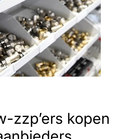
w-zzp’ers kopen
 aanbieders