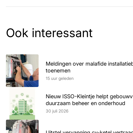
Ook interessant
Meldingen over malafide installatieb
toenemen
Lees artikel
15 uur geleden
Nieuw ISSO-Kleintje helpt gebouwve
duurzaam beheer en onderhoud
Lees artikel
30 juli 2026
Uitstel vervanging cv-ketel vertr