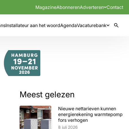
Magazine
Abonneren
Adverteren
Contact
mns
Installateur aan het woord
Agenda
Vacaturebank
Meest gelezen
Nieuwe nettarieven kunnen
energierekening warmtepomp
fors verhogen
Lees artikel
8 juli 2026