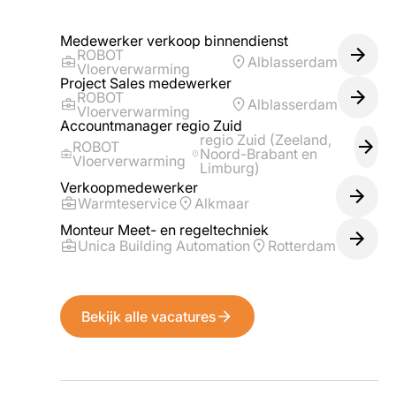
Medewerker verkoop binnendienst
ROBOT
Alblasserdam
Vloerverwarming
Project Sales medewerker
ROBOT
Alblasserdam
Vloerverwarming
Accountmanager regio Zuid
regio Zuid (Zeeland,
ROBOT
Noord-Brabant en
Vloerverwarming
Limburg)
Verkoopmedewerker
Warmteservice
Alkmaar
Monteur Meet- en regeltechniek
Unica Building Automation
Rotterdam
Bekijk alle vacatures