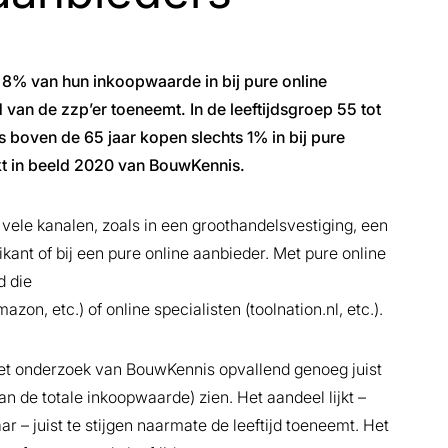
a 8% van hun inkoopwaarde in bij pure online
 van de zzp’er toeneemt. In de leeftijdsgroep 55 tot
 boven de 65 jaar kopen slechts 1% in bij pure
arkt in beeld 2020 van BouwKennis.
 vele kanalen, zoals in een groothandelsvestiging, een
ant of bij een pure online aanbieder. Met pure online
d die
zon, etc.) of online specialisten (toolnation.nl, etc.).
t het onderzoek van BouwKennis opvallend genoeg juist
n de totale inkoopwaarde) zien. Het aandeel lijkt –
r – juist te stijgen naarmate de leeftijd toeneemt. Het