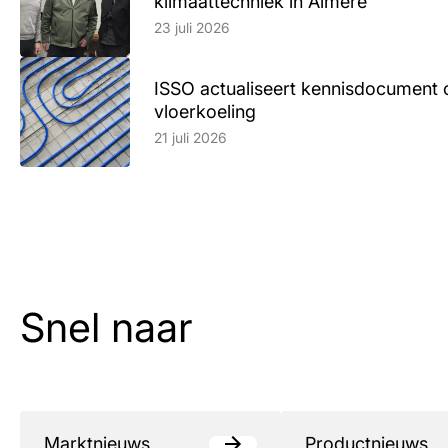
klimaattechniek in Almere
Lees artikel
23 juli 2026
ISSO actualiseert kennisdocument 
vloerkoeling
Lees artikel
21 juli 2026
Snel naar
Marktnieuws
Productnieuws