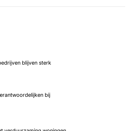
edrijven blijven sterk
rantwoordelijken bij
aagt verduurzaming woningen