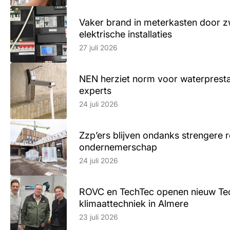
Vaker brand in meterkasten door z
elektrische installaties
Lees artikel
27 juli 2026
NEN herziet norm voor waterpresta
experts
Lees artikel
24 juli 2026
Zzp’ers blijven ondanks strengere 
ondernemerschap
Lees artikel
24 juli 2026
ROVC en TechTec openen nieuw Te
klimaattechniek in Almere
Lees artikel
23 juli 2026