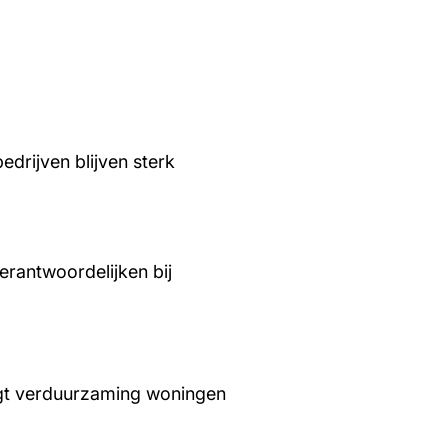
edrijven blijven sterk
rantwoordelijken bij
aagt verduurzaming woningen