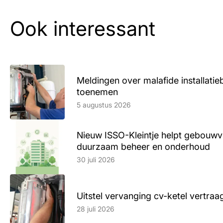
Ook interessant
Meldingen over malafide installatieb
toenemen
Lees artikel
5 augustus 2026
Nieuw ISSO-Kleintje helpt gebouwve
duurzaam beheer en onderhoud
Lees artikel
30 juli 2026
Uitstel vervanging cv-ketel vertr
Lees artikel
28 juli 2026