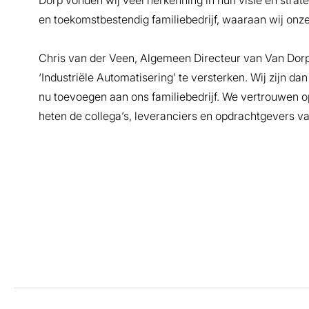
Dorp vonden wij veel herkenning in hun visie en stra
en toekomstbestendig familiebedrijf, waaraan wij onze
Chris van der Veen, Algemeen Directeur van Van Dorp
‘Industriële Automatisering’ te versterken. Wij zijn da
nu toevoegen aan ons familiebedrijf. We vertrouwen 
heten de collega’s, leveranciers en opdrachtgevers v