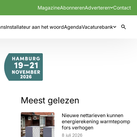
Magazine
Abonneren
Adverteren
Contact
mns
Installateur aan het woord
Agenda
Vacaturebank
Meest gelezen
Nieuwe nettarieven kunnen
energierekening warmtepomp
fors verhogen
Lees artikel
8 juli 2026