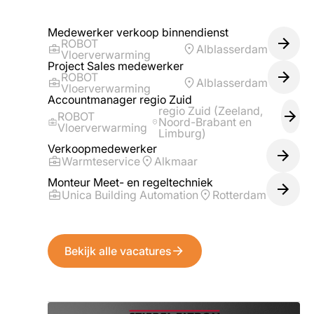
Medewerker verkoop binnendienst
ROBOT
Alblasserdam
Vloerverwarming
Project Sales medewerker
ROBOT
Alblasserdam
Vloerverwarming
Accountmanager regio Zuid
regio Zuid (Zeeland,
ROBOT
Noord-Brabant en
Vloerverwarming
Limburg)
Verkoopmedewerker
Warmteservice
Alkmaar
Monteur Meet- en regeltechniek
Unica Building Automation
Rotterdam
Bekijk alle vacatures