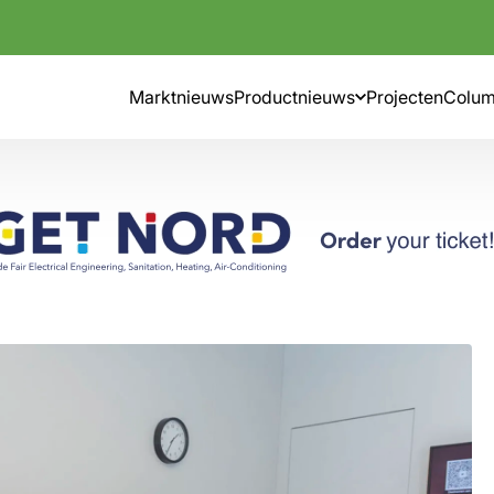
Marktnieuws
Productnieuws
Projecten
Colu