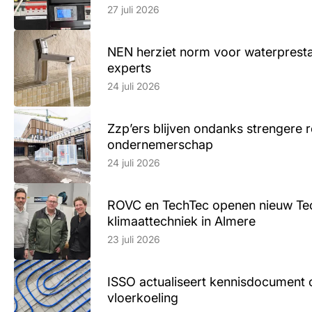
27 juli 2026
NEN herziet norm voor waterpresta
experts
Lees artikel
24 juli 2026
Zzp’ers blijven ondanks strengere 
ondernemerschap
Lees artikel
24 juli 2026
ROVC en TechTec openen nieuw Te
klimaattechniek in Almere
Lees artikel
23 juli 2026
ISSO actualiseert kennisdocument 
vloerkoeling
Lees artikel