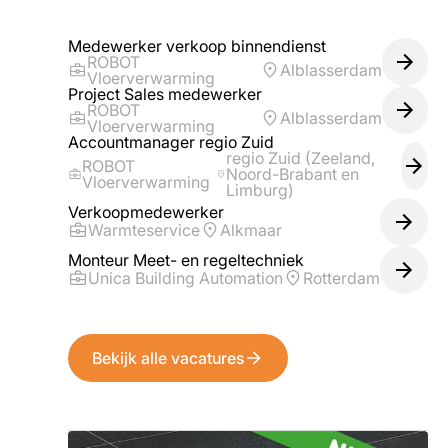
Medewerker verkoop binnendienst
ROBOT
Alblasserdam
Vloerverwarming
Project Sales medewerker
ROBOT
Alblasserdam
Vloerverwarming
Accountmanager regio Zuid
regio Zuid (Zeeland,
ROBOT
Noord-Brabant en
Vloerverwarming
Limburg)
Verkoopmedewerker
Warmteservice
Alkmaar
Monteur Meet- en regeltechniek
Unica Building Automation
Rotterdam
Bekijk alle vacatures