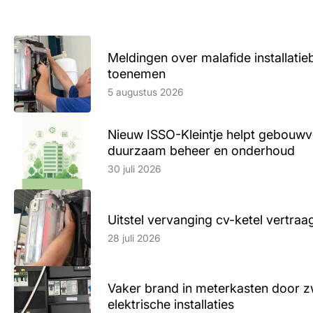
Meldingen over malafide installatieb
toenemen
Lees artikel
5 augustus 2026
Nieuw ISSO-Kleintje helpt gebouwve
duurzaam beheer en onderhoud
Lees artikel
30 juli 2026
Uitstel vervanging cv-ketel vertr
Lees artikel
28 juli 2026
Vaker brand in meterkasten door z
elektrische installaties
Lees artikel