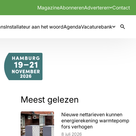
Magazine
Abonneren
Adverteren
Contact
mns
Installateur aan het woord
Agenda
Vacaturebank
Meest gelezen
Nieuwe nettarieven kunnen
energierekening warmtepomp
fors verhogen
Lees artikel
8 juli 2026