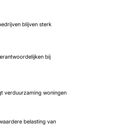
edrijven blijven sterk
rantwoordelijken bij
aagt verduurzaming woningen
waardere belasting van