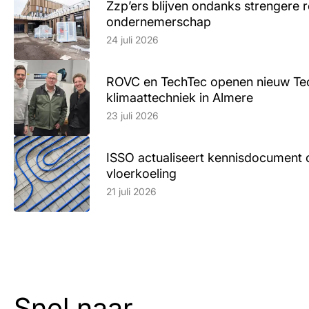
Zzp’ers blijven ondanks strengere 
ondernemerschap
Lees artikel
24 juli 2026
ROVC en TechTec openen nieuw Te
klimaattechniek in Almere
Lees artikel
23 juli 2026
ISSO actualiseert kennisdocument 
vloerkoeling
Lees artikel
21 juli 2026
Snel naar