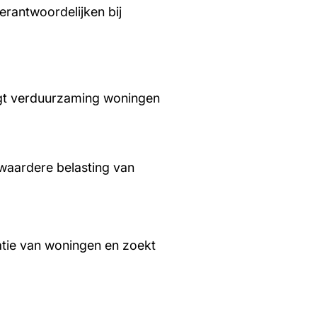
rantwoordelijken bij
aagt verduurzaming woningen
waardere belasting van
tie van woningen en zoekt