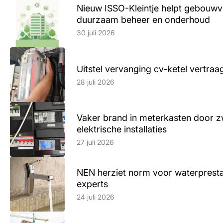
Nieuw ISSO-Kleintje helpt gebouwve
duurzaam beheer en onderhoud
Lees artikel
30 juli 2026
Uitstel vervanging cv-ketel vertr
Lees artikel
28 juli 2026
Vaker brand in meterkasten door z
elektrische installaties
Lees artikel
27 juli 2026
NEN herziet norm voor waterpresta
experts
Lees artikel
24 juli 2026