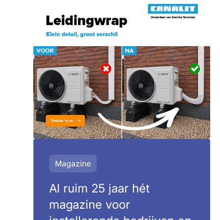
Magazine
Al ruim 25 jaar hét
magazine voor