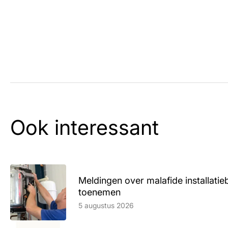
Ook interessant
Meldingen over malafide installatieb
toenemen
Lees artikel
5 augustus 2026