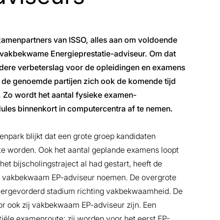
examenpartners van ISSO, alles aan om voldoende
g vakbekwame Energieprestatie-adviseur. Om dat
erdere verbeterslag voor de opleidingen en examens
ven de genoemde partijen zich ook de komende tijd
 Zo wordt het aantal fysieke examen-
es binnenkort in computercentra af te nemen.
npark blijkt dat een grote groep kandidaten
e worden. Ook het aantal geplande examens loopt
het bijscholingstraject al had gestart, heeft de
s vakbekwaam EP-adviseur noemen. De overgrote
vergevorderd stadium richting vakbekwaamheid. De
 ook zij vakbekwaam EP-adviseur zijn. Een
tiële examenroute; zij worden voor het eerst EP-