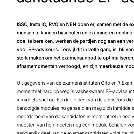
ISSO, InstallQ, RVO en NEN doen er, samen met de 
mensen te kunnen bijscholen en examineren richtin
doel te bereiken, werken de partijen nog aan een v
voor EP-adviseurs. Terwijl dit in volle gang is, blij
sterk maken om het examenaanbod te optimaliseren.
afnamemomenten verhoogd, en zijn meerkeuze modul
Uit gegevens van de exameninstituten Cito en ’t Exame
momenteel hard op weg is vakbekwaam EP-adviseur t
inmiddels snel op. Een klein deel van de adviseurs die 
benodigde modules nu gehaald en mag zich inmiddel
meerderheid van de kandidaten is momenteel in een 
meesten van hen moeten nog één module behalen voor
aanzienlijk deel van de examenkandidaten volgt de ini