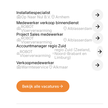
Installatiespecialist
Op Naar Nul B.V.
Arnhem
Medewerker verkoop binnendienst
ROBOT
Alblasserdam
Vloerverwarming
Project Sales medewerker
ROBOT
Alblasserdam
Vloerverwarming
Accountmanager regio Zuid
regio Zuid (Zeeland,
ROBOT
Noord-Brabant en
Vloerverwarming
Limburg)
Verkoopmedewerker
Warmteservice
Alkmaar
Bekijk alle vacatures