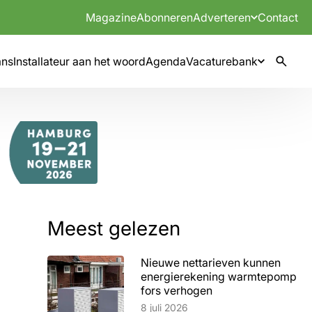
Magazine
Abonneren
Adverteren
Contact
mns
Installateur aan het woord
Agenda
Vacaturebank
Meest gelezen
Nieuwe nettarieven kunnen
energierekening warmtepomp
fors verhogen
Lees artikel
8 juli 2026