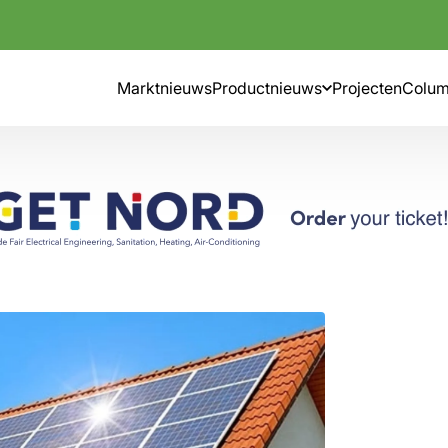
Marktnieuws
Productnieuws
Projecten
Colu