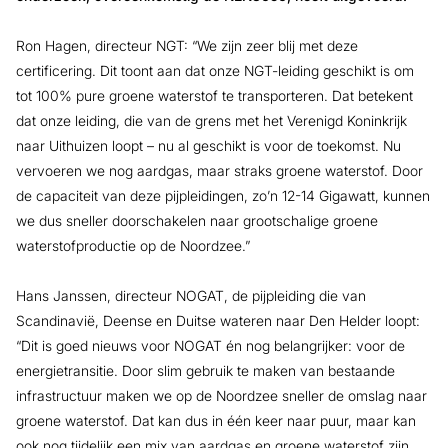
Ron Hagen, directeur NGT: “We zijn zeer blij met deze
certificering. Dit toont aan dat onze NGT-leiding geschikt is om
tot 100% pure groene waterstof te transporteren. Dat betekent
dat onze leiding, die van de grens met het Verenigd Koninkrijk
naar Uithuizen loopt – nu al geschikt is voor de toekomst. Nu
vervoeren we nog aardgas, maar straks groene waterstof. Door
de capaciteit van deze pijpleidingen, zo’n 12-14 Gigawatt, kunnen
we dus sneller doorschakelen naar grootschalige groene
waterstofproductie op de Noordzee.”
Hans Janssen, directeur NOGAT, de pijpleiding die van
Scandinavië, Deense en Duitse wateren naar Den Helder loopt:
“Dit is goed nieuws voor NOGAT én nog belangrijker: voor de
energietransitie. Door slim gebruik te maken van bestaande
infrastructuur maken we op de Noordzee sneller de omslag naar
groene waterstof. Dat kan dus in één keer naar puur, maar kan
ook nog tijdelijk een mix van aardgas en groene waterstof zijn.