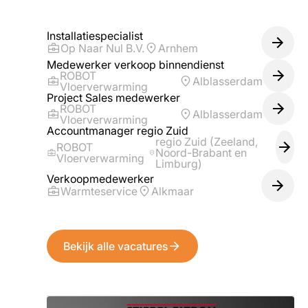
Installatiespecialist
Op Naar Nul B.V.
Arnhem
Medewerker verkoop binnendienst
ROBOT
Alblasserdam
Vloerverwarming
Project Sales medewerker
ROBOT
Alblasserdam
Vloerverwarming
Accountmanager regio Zuid
regio Zuid (Zeeland,
ROBOT
Noord-Brabant en
Vloerverwarming
Limburg)
Verkoopmedewerker
Warmteservice
Alkmaar
Bekijk alle vacatures