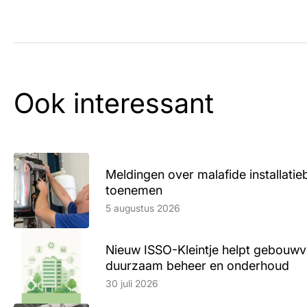
Ook interessant
Meldingen over malafide installatieb
toenemen
Lees artikel
5 augustus 2026
Nieuw ISSO-Kleintje helpt gebouwve
duurzaam beheer en onderhoud
Lees artikel
30 juli 2026