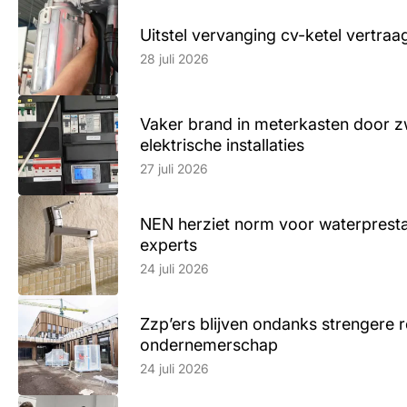
Uitstel vervanging cv-ketel vertr
Lees artikel
28 juli 2026
Vaker brand in meterkasten door z
elektrische installaties
Lees artikel
27 juli 2026
NEN herziet norm voor waterpresta
experts
Lees artikel
24 juli 2026
Zzp’ers blijven ondanks strengere 
ondernemerschap
Lees artikel
24 juli 2026