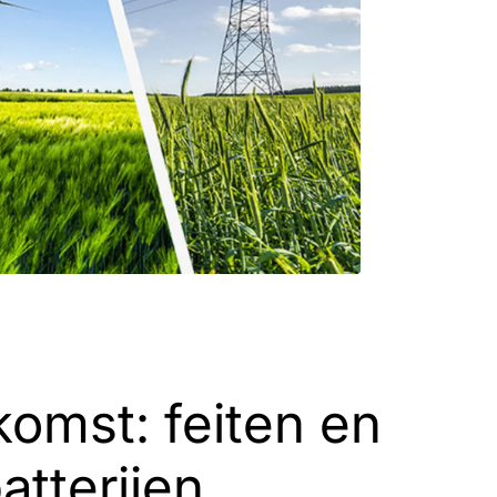
komst: feiten en
atterijen