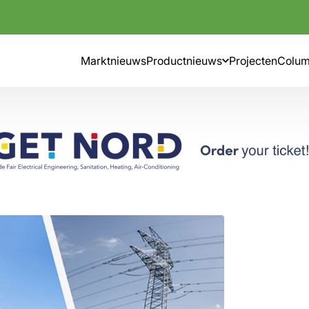
Marktnieuws
Productnieuws
Projecten
Colu