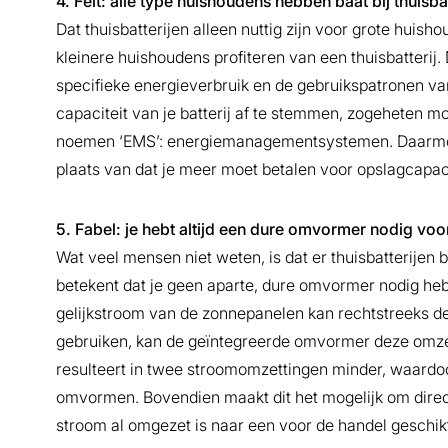
4. Feit: alle type huishoudens hebben baat bij thuisba
Dat thuisbatterijen alleen nuttig zijn voor grote huish
kleinere huishoudens profiteren van een thuisbatterij.
specifieke energieverbruik en de gebruikspatronen va
capaciteit van je batterij af te stemmen, zogeheten m
noemen ‘EMS’: energiemanagementsystemen. Daarmee k
plaats van dat je meer moet betalen voor opslagcapacite
5. Fabel: je hebt altijd een dure omvormer nodig voo
Wat veel mensen niet weten, is dat er thuisbatterijen
betekent dat je geen aparte, dure omvormer nodig heb
gelijkstroom van de zonnepanelen kan rechtstreeks de b
gebruiken, kan de geïntegreerde omvormer deze omzet
resulteert in twee stroomomzettingen minder, waardoor
omvormen. Bovendien maakt dit het mogelijk om dire
stroom al omgezet is naar een voor de handel geschik