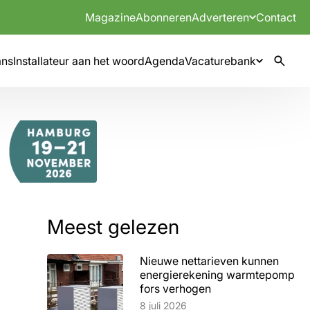
Magazine
Abonneren
Adverteren
Contact
mns
Installateur aan het woord
Agenda
Vacaturebank
Meest gelezen
Nieuwe nettarieven kunnen
energierekening warmtepomp
fors verhogen
Lees artikel
8 juli 2026