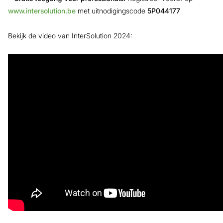
www.intersolution.be
met uitnodigingscode
5P044177
Bekijk de video van InterSolution 2024: