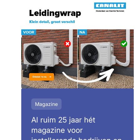
Magazine
Al ruim 25 jaar hét
magazine voor