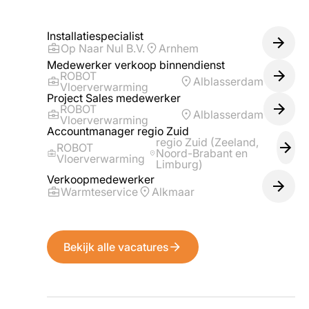
Installatiespecialist
Op Naar Nul B.V.
Arnhem
Medewerker verkoop binnendienst
ROBOT
Alblasserdam
Vloerverwarming
Project Sales medewerker
ROBOT
Alblasserdam
Vloerverwarming
Accountmanager regio Zuid
regio Zuid (Zeeland,
ROBOT
Noord-Brabant en
Vloerverwarming
Limburg)
Verkoopmedewerker
Warmteservice
Alkmaar
Bekijk alle vacatures