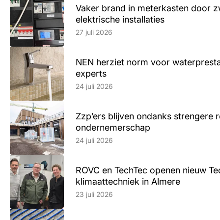
Vaker brand in meterkasten door z
elektrische installaties
Lees artikel
27 juli 2026
NEN herziet norm voor waterpresta
experts
Lees artikel
24 juli 2026
Zzp’ers blijven ondanks strengere 
ondernemerschap
Lees artikel
24 juli 2026
ROVC en TechTec openen nieuw Te
klimaattechniek in Almere
Lees artikel
23 juli 2026