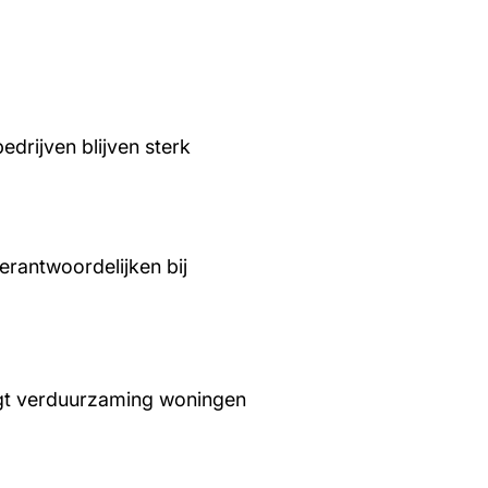
edrijven blijven sterk
rantwoordelijken bij
aagt verduurzaming woningen