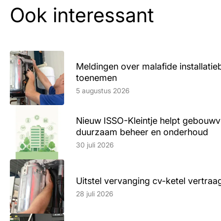
Ook interessant
Meldingen over malafide installatieb
toenemen
Lees artikel
5 augustus 2026
Nieuw ISSO-Kleintje helpt gebouwve
duurzaam beheer en onderhoud
Lees artikel
30 juli 2026
Uitstel vervanging cv-ketel vertr
Lees artikel
28 juli 2026