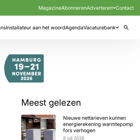
Magazine
Abonneren
Adverteren
Contact
mns
Installateur aan het woord
Agenda
Vacaturebank
Meest gelezen
Nieuwe nettarieven kunnen
energierekening warmtepomp
fors verhogen
Lees artikel
8 juli 2026