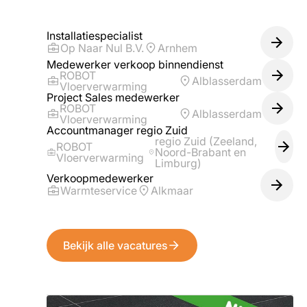
Installatiespecialist
Op Naar Nul B.V.
Arnhem
Medewerker verkoop binnendienst
ROBOT
Alblasserdam
Vloerverwarming
Project Sales medewerker
ROBOT
Alblasserdam
Vloerverwarming
Accountmanager regio Zuid
regio Zuid (Zeeland,
ROBOT
Noord-Brabant en
Vloerverwarming
Limburg)
Verkoopmedewerker
Warmteservice
Alkmaar
Bekijk alle vacatures