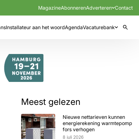
Magazine
Abonneren
Adverteren
Contact
mns
Installateur aan het woord
Agenda
Vacaturebank
Meest gelezen
Nieuwe nettarieven kunnen
energierekening warmtepomp
fors verhogen
Lees artikel
8 juli 2026