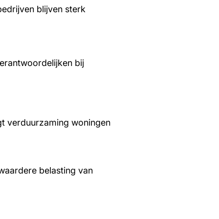
edrijven blijven sterk
rantwoordelijken bij
aagt verduurzaming woningen
waardere belasting van