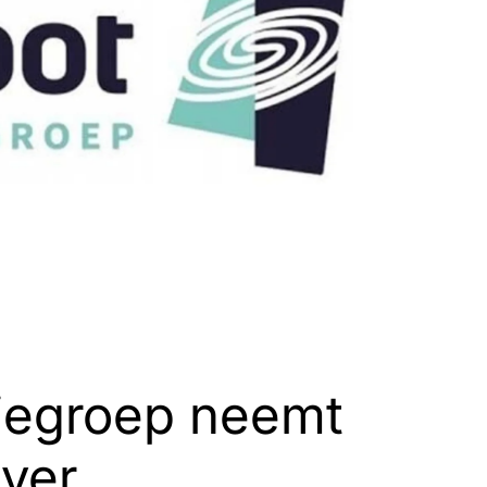
tiegroep neemt
ver