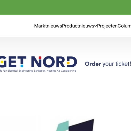
Marktnieuws
Productnieuws
Projecten
Colu