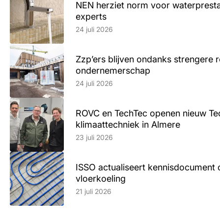
NEN herziet norm voor waterpresta
experts
Lees artikel
24 juli 2026
Zzp’ers blijven ondanks strengere 
ondernemerschap
Lees artikel
24 juli 2026
ROVC en TechTec openen nieuw Te
klimaattechniek in Almere
Lees artikel
23 juli 2026
ISSO actualiseert kennisdocument 
vloerkoeling
Lees artikel
21 juli 2026