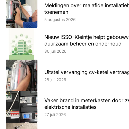
Meldingen over malafide installatieb
toenemen
Lees artikel
5 augustus 2026
Nieuw ISSO-Kleintje helpt gebouwve
duurzaam beheer en onderhoud
Lees artikel
30 juli 2026
Uitstel vervanging cv-ketel vertr
Lees artikel
28 juli 2026
Vaker brand in meterkasten door z
elektrische installaties
Lees artikel
27 juli 2026