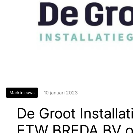
10 januari 2023
Marktnieuws
De Groot Installa
ETW BREDA BV o