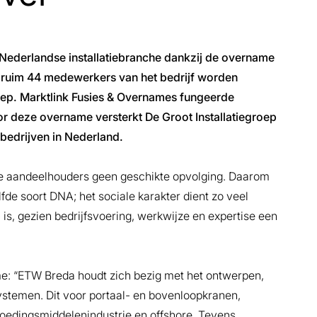
e Nederlandse installatiebranche dankzij de overname
e ruim 44 medewerkers van het bedrijf worden
oep. Marktlink Fusies & Overnames fungeerde
r deze overname versterkt De Groot Installatiegroep
iebedrijven in Nederland.
ge aandeelhouders geen geschikte opvolging. Daarom
de soort DNA; het sociale karakter dient zo veel
p
is, gezien bedrijfsvoering, werkwijze en expertise een
e: “ETW Breda houdt zich bezig met het ontwerpen,
ystemen. Dit voor portaal- en bovenloopkranen,
oedingsmiddelenindustrie en offshore. Tevens