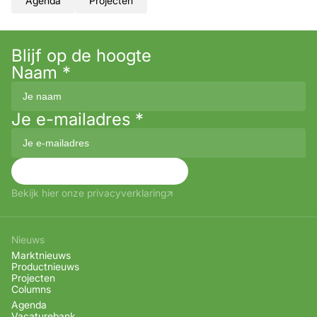
Agenda
Projecten
Blijf op de hoogte
Naam
*
Je e-mailadres
*
Aanmelden
Bekijk hier onze privacyverklaring
Nieuws
Marktnieuws
Productnieuws
Projecten
Columns
Agenda
Vacaturebank