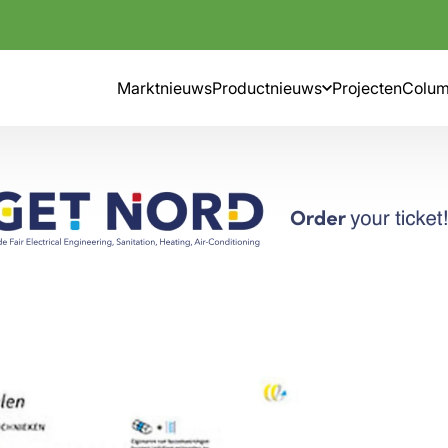
Marktnieuws
Productnieuws
Projecten
Colu