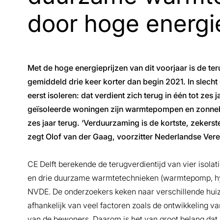
door hoge energi
Met de hoge energieprijzen van dit voorjaar is de t
gemiddeld drie keer korter dan begin 2021. In slec
eerst isoleren: dat verdient zich terug in één tot zes j
geïsoleerde woningen zijn warmtepompen en zonneboil
zes jaar terug. ‘Verduurzaming is de kortste, zekers
zegt Olof van der Gaag, voorzitter Nederlandse Ve
CE Delft berekende de terugverdientijd van vier isola
en drie duurzame warmtetechnieken (warmtepomp, hy
NVDE. De onderzoekers keken naar verschillende huiz
afhankelijk van veel factoren zoals de ontwikkeling v
van de bewoners. Daarom is het van groot belang dat 