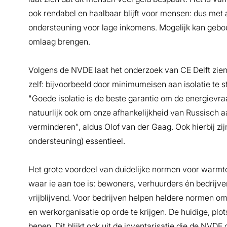
ook rendabel en haalbaar blijft voor mensen: dus met 
ondersteuning voor lage inkomens. Mogelijk kan geb
omlaag brengen.
Volgens de NVDE laat het onderzoek van CE Delft zien
zelf: bijvoorbeeld door minimumeisen aan isolatie te s
"Goede isolatie is de beste garantie om de energievr
natuurlijk ook om onze afhankelijkheid van Russisch a
verminderen", aldus Olof van der Gaag. Ook hierbij zi
ondersteuning) essentieel.
Het grote voordeel van duidelijke normen voor warmte
waar ie aan toe is: bewoners, verhuurders én bedrijv
vrijblijvend. Voor bedrijven helpen heldere normen om
en werkorganisatie op orde te krijgen. De huidige, plo
benen. Dit blijkt ook uit de inventarisatie die de NVD