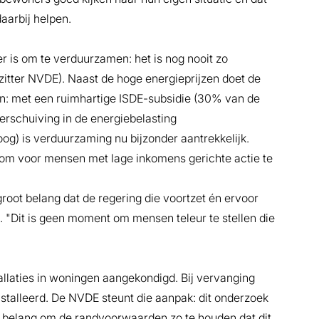
arbij helpen.
 is om te verduurzamen: het is nog nooit zo
zitter NVDE). Naast de hoge energieprijzen doet de
en: met een ruimhartige ISDE-subsidie (30% van de
verschuiving in de energiebelasting
oog) is verduurzaming nu bijzonder aantrekkelijk.
m voor mensen met lage inkomens gerichte actie te
groot belang dat de regering die voortzet én ervoor
t. "Dit is geen moment om mensen teleur te stellen die
llaties in woningen aangekondigd. Bij vervanging
alleerd. De NVDE steunt die aanpak: dit onderzoek
an belang om de randvoorwaarden zo te houden dat dit