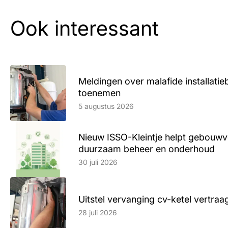
Ook interessant
Meldingen over malafide installatieb
toenemen
Lees artikel
5 augustus 2026
Nieuw ISSO-Kleintje helpt gebouwve
duurzaam beheer en onderhoud
Lees artikel
30 juli 2026
Uitstel vervanging cv-ketel vertr
Lees artikel
28 juli 2026