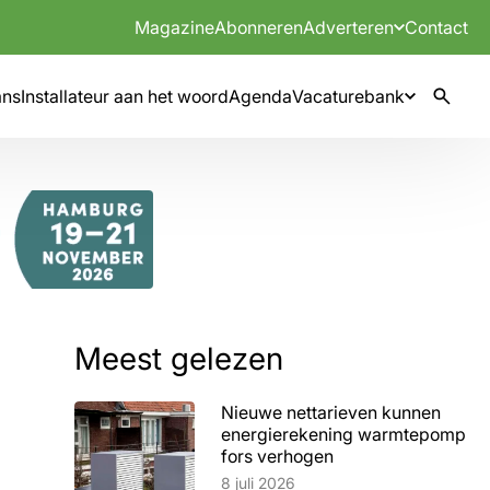
Magazine
Abonneren
Adverteren
Contact
mns
Installateur aan het woord
Agenda
Vacaturebank
Meest gelezen
Nieuwe nettarieven kunnen
energierekening warmtepomp
fors verhogen
Lees artikel
8 juli 2026