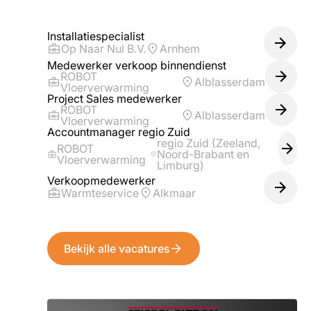
Installatiespecialist
Op Naar Nul B.V.
Arnhem
Medewerker verkoop binnendienst
ROBOT
Alblasserdam
Vloerverwarming
Project Sales medewerker
ROBOT
Alblasserdam
Vloerverwarming
Accountmanager regio Zuid
regio Zuid (Zeeland,
ROBOT
Noord-Brabant en
Vloerverwarming
Limburg)
Verkoopmedewerker
Warmteservice
Alkmaar
Bekijk alle vacatures