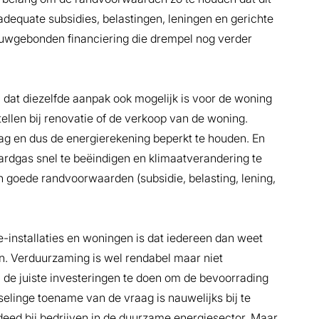
adequate subsidies, belastingen, leningen en gerichte
ouwgebonden financiering die drempel nog verder
 dat diezelfde aanpak ook mogelijk is voor de woning
tellen bij renovatie of de verkoop van de woning.
aag en dus de energierekening beperkt te houden. En
ardgas snel te beëindigen en klimaatverandering te
jn goede randvoorwaarden (subsidie, belasting, lening,
-installaties en woningen is dat iedereen dan weet
en. Verduurzaming is wel rendabel maar niet
 de juiste investeringen te doen om de bevoorrading
tselinge toename van de vraag is nauwelijks bij te
E deed bij bedrijven in de duurzame energiesector. Maar