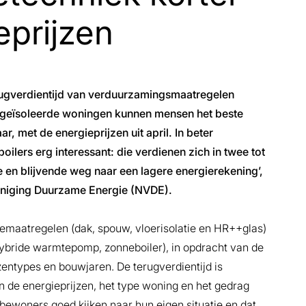
eprijzen
erugverdientijd van verduurzamingsmaatregelen
ht geïsoleerde woningen kunnen mensen het beste
aar, met de energieprijzen uit april. In beter
ers erg interessant: die verdienen zich in twee tot
te en blijvende weg naar een lagere energierekening’,
reniging Duurzame Energie (NVDE).
tiemaatregelen (dak, spouw, vloerisolatie en HR++glas)
bride warmtepomp, zonneboiler), in opdracht van de
entypes en bouwjaren. De terugverdientijd is
an de energieprijzen, het type woning en het gedrag
bewoners goed kijken naar hun eigen situatie en dat