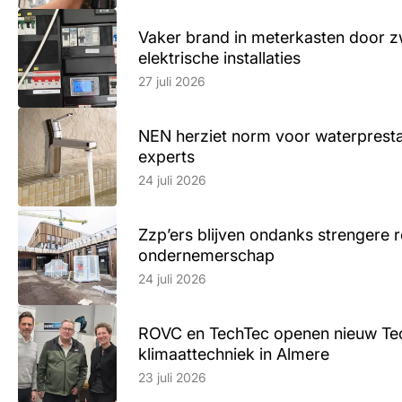
Vaker brand in meterkasten door z
elektrische installaties
Lees artikel
27 juli 2026
NEN herziet norm voor waterpresta
experts
Lees artikel
24 juli 2026
Zzp’ers blijven ondanks strengere 
ondernemerschap
Lees artikel
24 juli 2026
ROVC en TechTec openen nieuw Te
klimaattechniek in Almere
Lees artikel
23 juli 2026