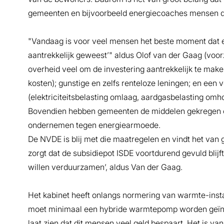
gemeenten en bijvoorbeeld energiecoaches mensen da
"Vandaag is voor veel mensen het beste moment dat er
aantrekkelijk geweest’" aldus Olof van der Gaag (voor
overheid veel om de investering aantrekkelijk te mak
kosten); gunstige en zelfs renteloze leningen; en een 
(elektriciteitsbelasting omlaag, aardgasbelasting omh
Bovendien hebben gemeenten de middelen gekregen o
ondernemen tegen energiearmoede.
De NVDE is blij met die maatregelen en vindt het van 
zorgt dat de subsidiepot ISDE voortdurend gevuld blijf
willen verduurzamen’, aldus Van der Gaag.
Het kabinet heeft onlangs normering van warmte-insta
moet minimaal een hybride warmtepomp worden geïnst
laat zien dat dit mensen veel geld bespaart. Het is v