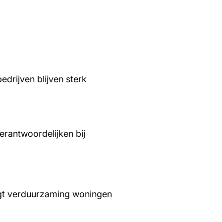
edrijven blijven sterk
rantwoordelijken bij
aagt verduurzaming woningen