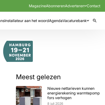
Magazine
Abonneren
Adverteren
Contact
mns
Installateur aan het woord
Agenda
Vacaturebank
Meest gelezen
Nieuwe nettarieven kunnen
energierekening warmtepomp
fors verhogen
Lees artikel
8 juli 2026