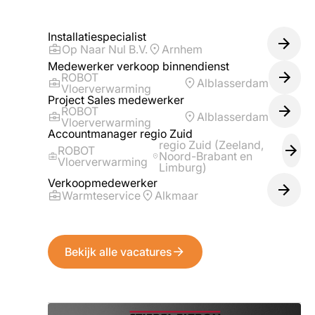
Installatiespecialist
Op Naar Nul B.V.
Arnhem
Medewerker verkoop binnendienst
ROBOT
Alblasserdam
Vloerverwarming
Project Sales medewerker
ROBOT
Alblasserdam
Vloerverwarming
Accountmanager regio Zuid
regio Zuid (Zeeland,
ROBOT
Noord-Brabant en
Vloerverwarming
Limburg)
Verkoopmedewerker
Warmteservice
Alkmaar
Bekijk alle vacatures