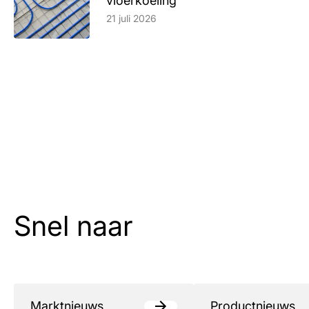
vloerkoeling
Lees artikel
21 juli 2026
Snel naar
Marktnieuws
Productnieuws