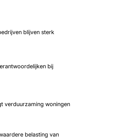
edrijven blijven sterk
rantwoordelijken bij
aagt verduurzaming woningen
waardere belasting van