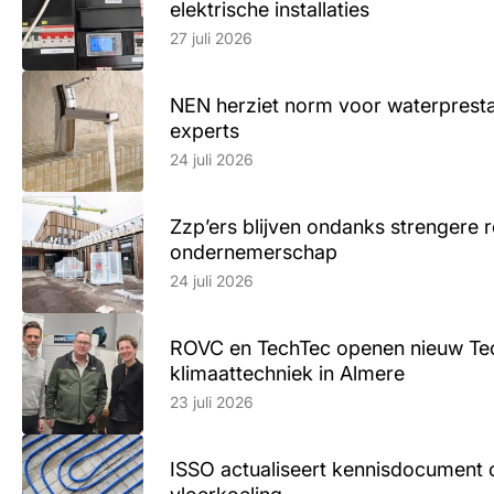
elektrische installaties
Lees artikel
27 juli 2026
NEN herziet norm voor waterpresta
experts
Lees artikel
24 juli 2026
Zzp’ers blijven ondanks strengere 
ondernemerschap
Lees artikel
24 juli 2026
ROVC en TechTec openen nieuw Te
klimaattechniek in Almere
Lees artikel
23 juli 2026
ISSO actualiseert kennisdocument 