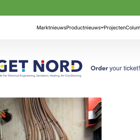
Marktnieuws
Productnieuws
Projecten
Colu