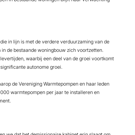
e in lijn is met de verdere verduurzaming van de
in de bestaande woningbouw zich voortzetten.
levertijden, waarbij een deel van de groei voortkomt
 significante autonome groei.
waarop de Vereniging Warmtepompen en haar leden
00.000 warmtepompen per jaar te installeren en
gment.
open we dat het demissionaire kabinet erin slaagt om