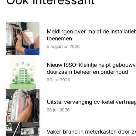
Meldingen over malafide installatieb
toenemen
Lees artikel
5 augustus 2026
Nieuw ISSO-Kleintje helpt gebouwve
duurzaam beheer en onderhoud
Lees artikel
30 juli 2026
Uitstel vervanging cv-ketel vertr
Lees artikel
28 juli 2026
Vaker brand in meterkasten door z