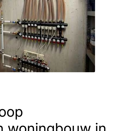
koop
 woningbouw in