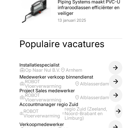
Piping Systems maakt PVC-U
infraroodlassen efficiënter en
veiliger
Lees artikel
13 januari 2025
Populaire vacatures
Installatiespecialist
Op Naar Nul B.V.
Arnhem
Medewerker verkoop binnendienst
ROBOT
Alblasserdam
Vloerverwarming
Project Sales medewerker
ROBOT
Alblasserdam
Vloerverwarming
Accountmanager regio Zuid
regio Zuid (Zeeland,
ROBOT
Noord-Brabant en
Vloerverwarming
Limburg)
Verkoopmedewerker