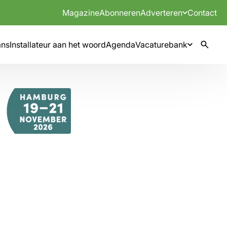
Magazine
Abonneren
Adverteren
Contact
mns
Installateur aan het woord
Agenda
Vacaturebank