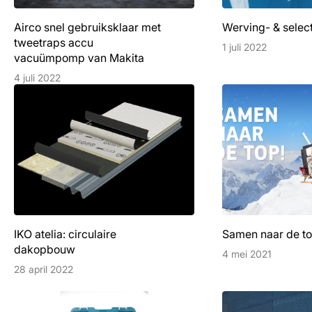
Airco snel gebruiksklaar met
Werving- & select
tweetraps accu
1 juli 2022
vacuümpomp van Makita
4 juli 2022
IKO atelia: circulaire
Samen naar de to
dakopbouw
4 mei 2021
28 april 2022