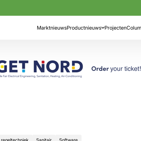
Marktnieuws
Productnieuws
Projecten
Colu
 regeltechniek
Sanitair
Software