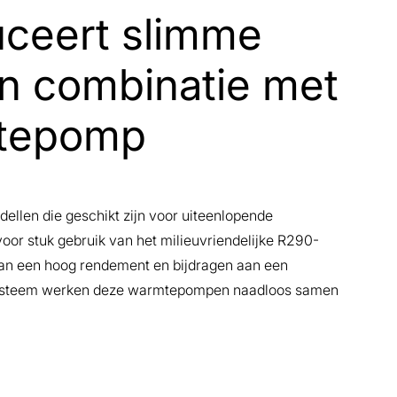
uceert slimme
n combinatie met
tepomp
ellen die geschikt zijn voor uiteenlopende
or stuk gebruik van het milieuvriendelijke R290-
an een hoog rendement en bijdragen aan een
systeem werken deze warmtepompen naadloos samen