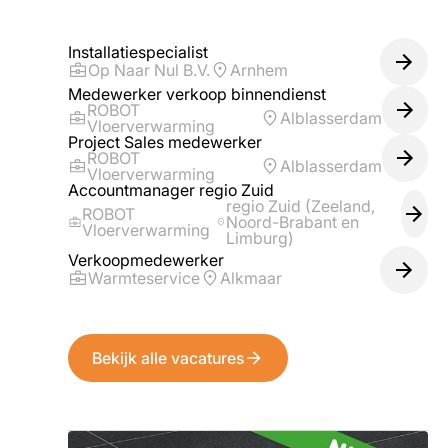
Installatiespecialist
Op Naar Nul B.V.
Arnhem
Medewerker verkoop binnendienst
ROBOT
Alblasserdam
Vloerverwarming
Project Sales medewerker
ROBOT
Alblasserdam
Vloerverwarming
Accountmanager regio Zuid
regio Zuid (Zeeland,
ROBOT
Noord-Brabant en
Vloerverwarming
Limburg)
Verkoopmedewerker
Warmteservice
Alkmaar
Bekijk alle vacatures