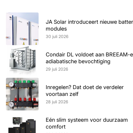
JA Solar introduceert nieuwe batte
modules
Lees artikel
30 juli 2026
Condair DL voldoet aan BREEAM-e
adiabatische bevochtiging
Lees artikel
29 juli 2026
Inregelen? Dat doet de verdeler
voortaan zelf
Lees artikel
28 juli 2026
Eén slim systeem voor duurzaam
comfort
Lees artikel