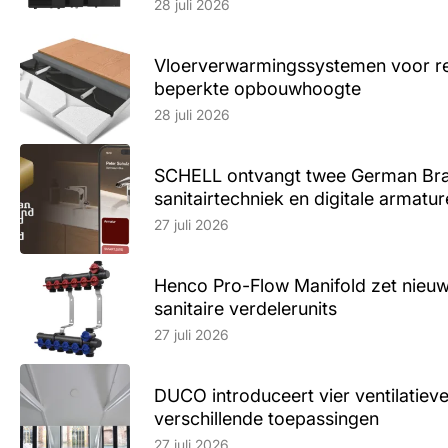
28 juli 2026
Vloerverwarmingssystemen voor ren
beperkte opbouwhoogte
Lees artikel
28 juli 2026
SCHELL ontvangt twee German Br
sanitairtechniek en digitale armatu
Lees artikel
27 juli 2026
Henco Pro-Flow Manifold zet nieu
sanitaire verdelerunits
Lees artikel
27 juli 2026
DUCO introduceert vier ventilatieve
verschillende toepassingen
Lees artikel
27 juli 2026