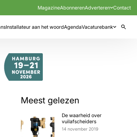
Magazine
Abonneren
Adverteren
Contact
mns
Installateur aan het woord
Agenda
Vacaturebank
Meest gelezen
De waarheid over
vuilafscheiders
Lees artikel
14 november 2019