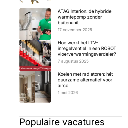
ATAG Interion: de hybride
warmtepomp zonder
buitenunit
Lees artikel
17 november 2025
Hoe werkt het LTV-
inregelventiel in een ROBOT
vloerverwarmingsverdeler?
Lees artikel
7 augustus 2025
Koelen met radiatoren: hét
duurzame alternatief voor
airco
Lees artikel
1 mei 2026
Populaire vacatures