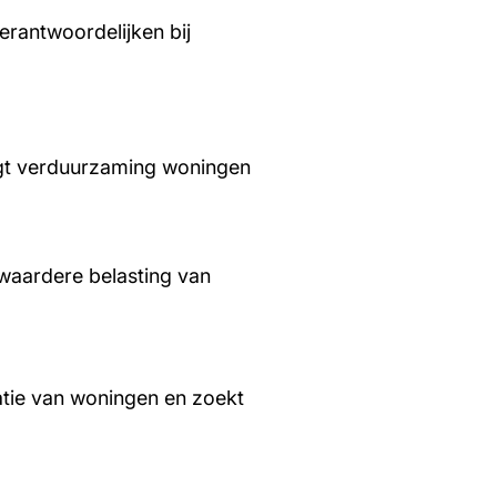
rantwoordelijken bij
aagt verduurzaming woningen
waardere belasting van
tie van woningen en zoekt