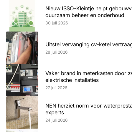
Nieuw ISSO-Kleintje helpt gebouwve
duurzaam beheer en onderhoud
Lees artikel
30 juli 2026
Uitstel vervanging cv-ketel vertr
Lees artikel
28 juli 2026
Vaker brand in meterkasten door z
elektrische installaties
Lees artikel
27 juli 2026
NEN herziet norm voor waterpresta
experts
Lees artikel
24 juli 2026