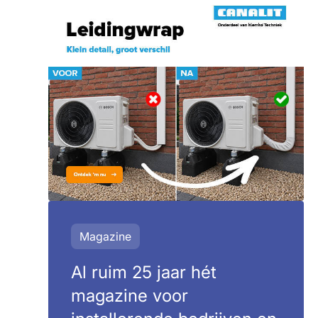
Magazine
Al ruim 25 jaar hét
magazine voor