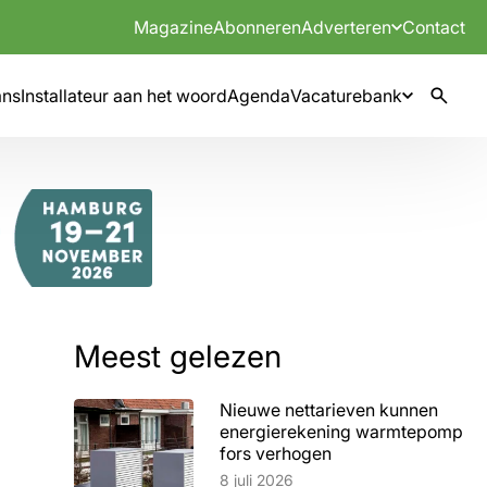
Magazine
Abonneren
Adverteren
Contact
mns
Installateur aan het woord
Agenda
Vacaturebank
Meest gelezen
Nieuwe nettarieven kunnen
energierekening warmtepomp
fors verhogen
Lees artikel
8 juli 2026