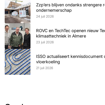
Zzp’ers blijven ondanks strengere 
ondernemerschap
Lees artikel
24 juli 2026
ROVC en TechTec openen nieuw Te
klimaattechniek in Almere
Lees artikel
23 juli 2026
ISSO actualiseert kennisdocument 
vloerkoeling
Lees artikel
21 juli 2026