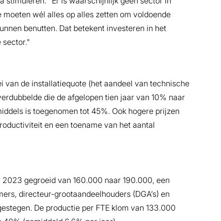
 stimuleren. "Er is waarschijnlijk geen sector in
 moeten wél alles op alles zetten om voldoende
nnen benutten. Dat betekent investeren in het
 sector."
i van de installatiequote (het aandeel van technische
verdubbelde die de afgelopen tien jaar van 10% naar
inmiddels is toegenomen tot 45%. Ook hogere prijzen
roductiviteit en een toename van het aantal
n 2023 gegroeid van 160.000 naar 190.000, een
s, directeur-grootaandeelhouders (DGA’s) en
nk gestegen. De productie per FTE klom van 133.000