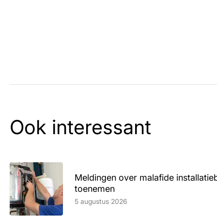
Ook interessant
Meldingen over malafide installatieb
toenemen
Lees artikel
5 augustus 2026