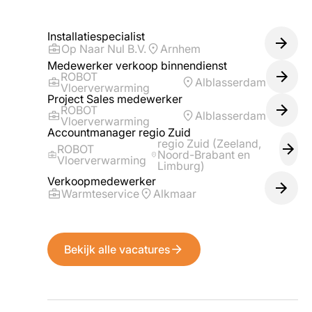
Installatiespecialist
Op Naar Nul B.V.
Arnhem
Medewerker verkoop binnendienst
ROBOT
Alblasserdam
Vloerverwarming
Project Sales medewerker
ROBOT
Alblasserdam
Vloerverwarming
Accountmanager regio Zuid
regio Zuid (Zeeland,
ROBOT
Noord-Brabant en
Vloerverwarming
Limburg)
Verkoopmedewerker
Warmteservice
Alkmaar
Bekijk alle vacatures