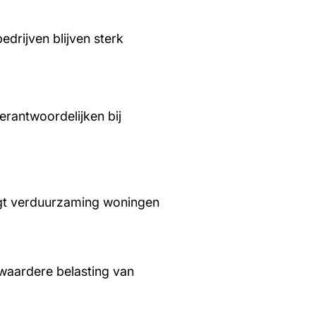
edrijven blijven sterk
rantwoordelijken bij
aagt verduurzaming woningen
waardere belasting van