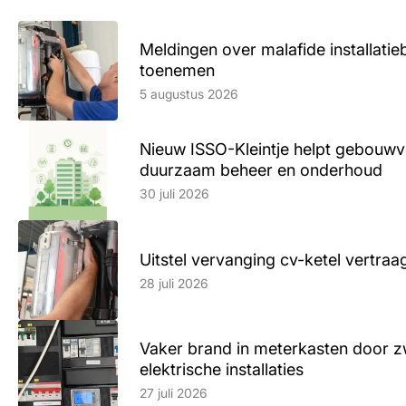
Meldingen over malafide installatieb
toenemen
Lees artikel
5 augustus 2026
Nieuw ISSO-Kleintje helpt gebouwve
duurzaam beheer en onderhoud
Lees artikel
30 juli 2026
Uitstel vervanging cv-ketel vertr
Lees artikel
28 juli 2026
Vaker brand in meterkasten door z
elektrische installaties
Lees artikel
27 juli 2026