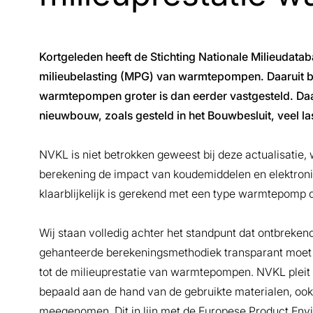
Kortgeleden heeft de Stichting Nationale Milieudatab
milieubelasting (MPG) van warmtepompen. Daaruit bl
warmtepompen groter is dan eerder vastgesteld. Daa
nieuwbouw, zoals gesteld in het Bouwbesluit, veel la
NVKL is niet betrokken geweest bij deze actualisatie, 
berekening de impact van koudemiddelen en elektro
klaarblijkelijk is gerekend met een type warmtepomp d
Wij staan volledig achter het standpunt dat ontbrek
gehanteerde berekeningsmethodiek transparant moet zi
tot de milieuprestatie van warmtepompen. NVKL pleit e
bepaald aan de hand van de gebruikte materialen, o
meegenomen. Dit in lijn met de Europese Product Envir