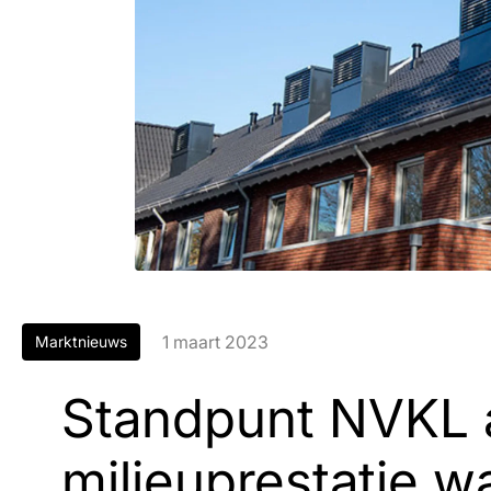
1 maart 2023
Marktnieuws
Standpunt NVKL a
milieuprestatie