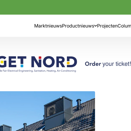
Marktnieuws
Productnieuws
Projecten
Colu