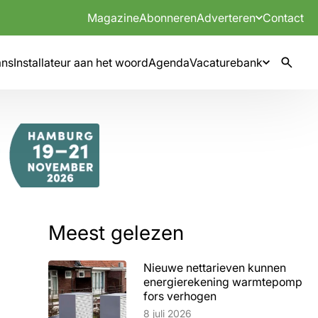
Magazine
Abonneren
Adverteren
Contact
mns
Installateur aan het woord
Agenda
Vacaturebank
Meest gelezen
Nieuwe nettarieven kunnen
energierekening warmtepomp
fors verhogen
Lees artikel
8 juli 2026