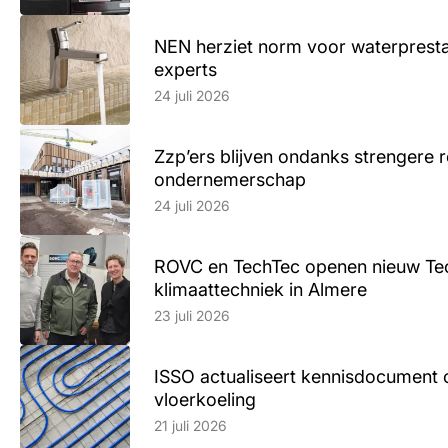
NEN herziet norm voor waterpresta
experts
Lees artikel
24 juli 2026
Zzp’ers blijven ondanks strengere 
ondernemerschap
Lees artikel
24 juli 2026
ROVC en TechTec openen nieuw Te
klimaattechniek in Almere
Lees artikel
23 juli 2026
ISSO actualiseert kennisdocument 
vloerkoeling
Lees artikel
21 juli 2026