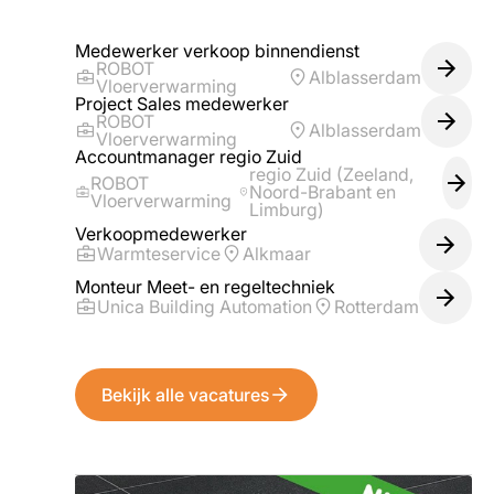
Medewerker verkoop binnendienst
ROBOT
Alblasserdam
Vloerverwarming
Project Sales medewerker
ROBOT
Alblasserdam
Vloerverwarming
Accountmanager regio Zuid
regio Zuid (Zeeland,
ROBOT
Noord-Brabant en
Vloerverwarming
Limburg)
Verkoopmedewerker
Warmteservice
Alkmaar
Monteur Meet- en regeltechniek
Unica Building Automation
Rotterdam
Bekijk alle vacatures