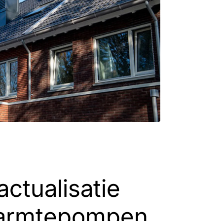
ctualisatie
 warmtepompen