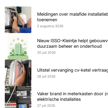
Meldingen over malafide installatieb
toenemen
Lees artikel
5 augustus 2026
Nieuw ISSO-Kleintje helpt gebouwve
duurzaam beheer en onderhoud
Lees artikel
30 juli 2026
Uitstel vervanging cv-ketel vertr
Lees artikel
28 juli 2026
Vaker brand in meterkasten door z
elektrische installaties
Lees artikel
27 juli 2026