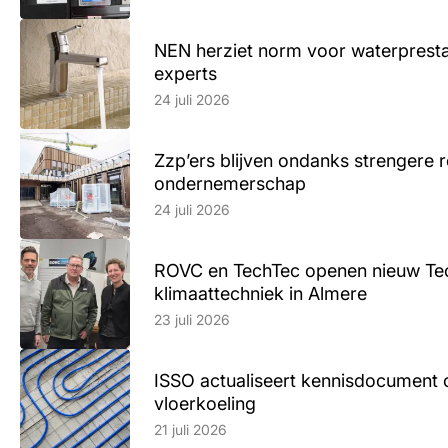
NEN herziet norm voor waterpresta
experts
Lees artikel
24 juli 2026
Zzp’ers blijven ondanks strengere 
ondernemerschap
Lees artikel
24 juli 2026
ROVC en TechTec openen nieuw Te
klimaattechniek in Almere
Lees artikel
23 juli 2026
ISSO actualiseert kennisdocument 
vloerkoeling
Lees artikel
21 juli 2026