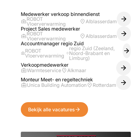
Medewerker verkoop binnendienst
ROBOT
Alblasserdam
Vloerverwarming
Project Sales medewerker
ROBOT
Alblasserdam
Vloerverwarming
Accountmanager regio Zuid
regio Zuid (Zeeland,
ROBOT
Noord-Brabant en
Vloerverwarming
Limburg)
Verkoopmedewerker
Warmteservice
Alkmaar
Monteur Meet- en regeltechniek
Unica Building Automation
Rotterdam
Bekijk alle vacatures