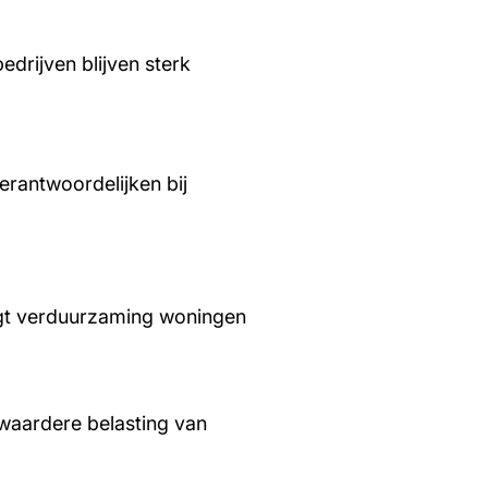
edrijven blijven sterk
rantwoordelijken bij
aagt verduurzaming woningen
waardere belasting van