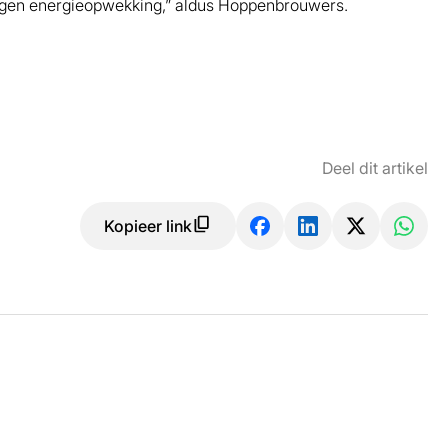
eigen energieopwekking,” aldus Hoppenbrouwers.
Deel dit artikel
Kopieer link