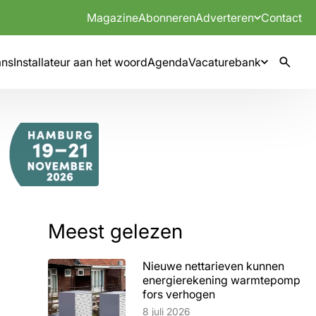
Magazine
Abonneren
Adverteren
Contact
mns
Installateur aan het woord
Agenda
Vacaturebank
Meest gelezen
Nieuwe nettarieven kunnen
energierekening warmtepomp
fors verhogen
Lees artikel
8 juli 2026