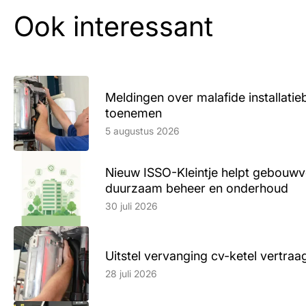
Ook interessant
Meldingen over malafide installatieb
toenemen
Lees artikel
5 augustus 2026
Nieuw ISSO-Kleintje helpt gebouwve
duurzaam beheer en onderhoud
Lees artikel
30 juli 2026
Uitstel vervanging cv-ketel vertr
Lees artikel
28 juli 2026