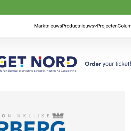
Marktnieuws
Productnieuws
Projecten
Colu