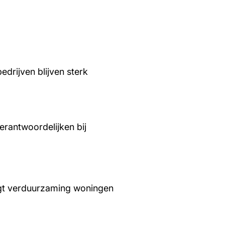
edrijven blijven sterk
rantwoordelijken bij
aagt verduurzaming woningen