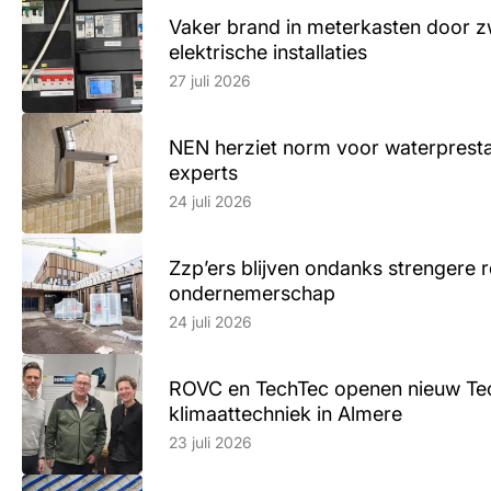
Vaker brand in meterkasten door z
elektrische installaties
Lees artikel
27 juli 2026
NEN herziet norm voor waterpresta
experts
Lees artikel
24 juli 2026
Zzp’ers blijven ondanks strengere 
ondernemerschap
Lees artikel
24 juli 2026
ROVC en TechTec openen nieuw Te
klimaattechniek in Almere
Lees artikel
23 juli 2026