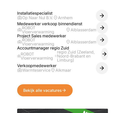
Installatiespecialist
Op Naar Nul B.V.
Arnhem
Medewerker verkoop binnendienst
ROBOT
Alblasserdam
Vloerverwarming
Project Sales medewerker
ROBOT
Alblasserdam
Vloerverwarming
Accountmanager regio Zuid
regio Zuid (Zeeland,
ROBOT
Noord-Brabant en
Vloerverwarming
Limburg)
Verkoopmedewerker
Warmteservice
Alkmaar
Bekijk alle vacatures