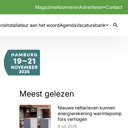
Magazine
Abonneren
Adverteren
Contact
mns
Installateur aan het woord
Agenda
Vacaturebank
Meest gelezen
Nieuwe nettarieven kunnen
energierekening warmtepomp
fors verhogen
Lees artikel
8 juli 2026