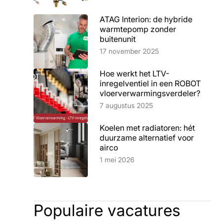
ATAG Interion: de hybride
warmtepomp zonder
buitenunit
Lees artikel
17 november 2025
Hoe werkt het LTV-
inregelventiel in een ROBOT
vloerverwarmingsverdeler?
Lees artikel
7 augustus 2025
Koelen met radiatoren: hét
duurzame alternatief voor
airco
Lees artikel
1 mei 2026
Populaire vacatures