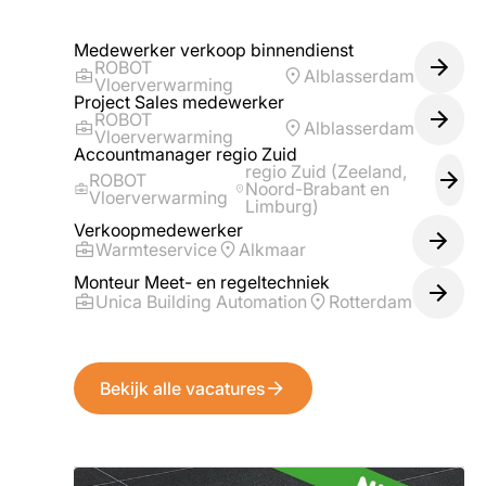
Medewerker verkoop binnendienst
ROBOT
Alblasserdam
Vloerverwarming
Project Sales medewerker
ROBOT
Alblasserdam
Vloerverwarming
Accountmanager regio Zuid
regio Zuid (Zeeland,
ROBOT
Noord-Brabant en
Vloerverwarming
Limburg)
Verkoopmedewerker
Warmteservice
Alkmaar
Monteur Meet- en regeltechniek
Unica Building Automation
Rotterdam
Bekijk alle vacatures