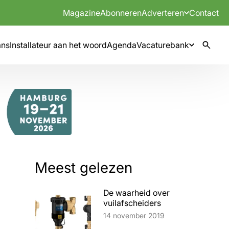
Magazine
Abonneren
Adverteren
Contact
mns
Installateur aan het woord
Agenda
Vacaturebank
Meest gelezen
De waarheid over
vuilafscheiders
Lees artikel
14 november 2019