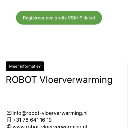
Registreer een gratis VSK+E ticket
Meer informatie?
ROBOT Vloerverwarming
info@robot-vloerverwarming.nl
+31 78 641 16 19
www.robot-vloerverwarming.nl