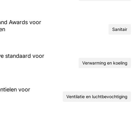
and Awards voor
ren
Sanitair
we standaard voor
Verwarming en koeling
ntielen voor
Ventilatie en luchtbevochtiging