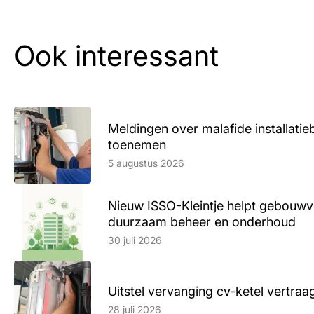
Ook interessant
Meldingen over malafide installatieb
toenemen
Lees artikel
5 augustus 2026
Nieuw ISSO-Kleintje helpt gebouwve
duurzaam beheer en onderhoud
Lees artikel
30 juli 2026
Uitstel vervanging cv-ketel vertr
Lees artikel
28 juli 2026