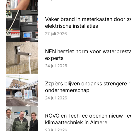
Vaker brand in meterkasten door z
elektrische installaties
Lees artikel
27 juli 2026
NEN herziet norm voor waterpresta
experts
Lees artikel
24 juli 2026
Zzp’ers blijven ondanks strengere 
ondernemerschap
Lees artikel
24 juli 2026
ROVC en TechTec openen nieuw Te
klimaattechniek in Almere
Lees artikel
23 juli 2026