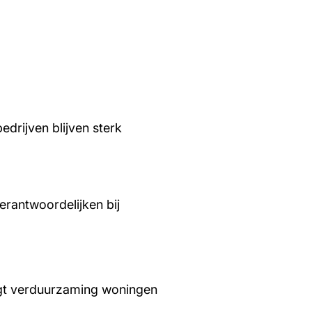
edrijven blijven sterk
rantwoordelijken bij
aagt verduurzaming woningen