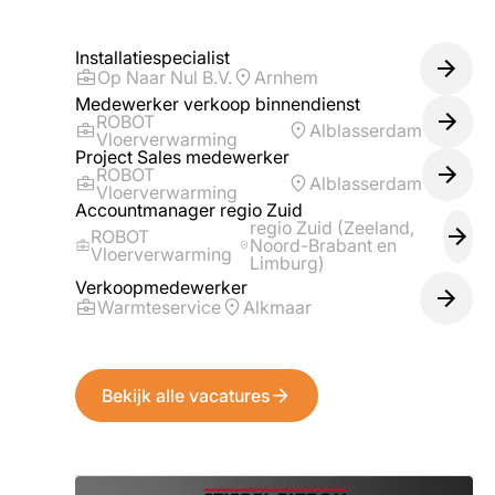
Installatiespecialist
Op Naar Nul B.V.
Arnhem
Medewerker verkoop binnendienst
ROBOT
Alblasserdam
Vloerverwarming
Project Sales medewerker
ROBOT
Alblasserdam
Vloerverwarming
Accountmanager regio Zuid
regio Zuid (Zeeland,
ROBOT
Noord-Brabant en
Vloerverwarming
Limburg)
Verkoopmedewerker
Warmteservice
Alkmaar
Bekijk alle vacatures