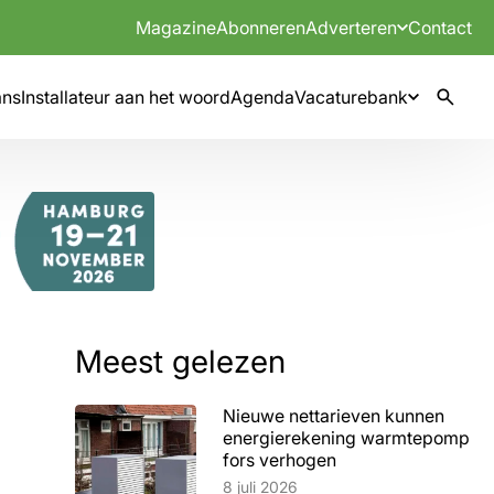
Magazine
Abonneren
Adverteren
Contact
mns
Installateur aan het woord
Agenda
Vacaturebank
Meest gelezen
Nieuwe nettarieven kunnen
energierekening warmtepomp
fors verhogen
Lees artikel
8 juli 2026