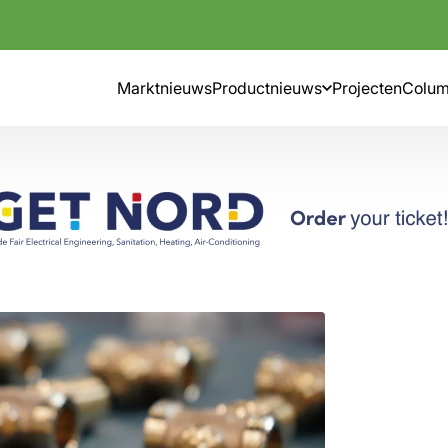
Marktnieuws
Productnieuws
Projecten
Colu