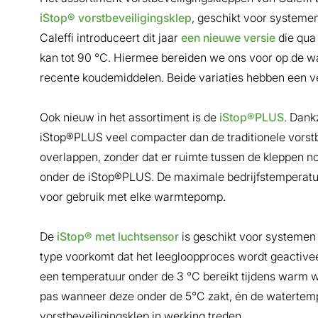
iStop® vorstbeveiligingsklep
, geschikt voor systemen 
Caleffi introduceert dit jaar
een nieuwe versie
die qua 
kan tot 90 °C. Hiermee bereiden we ons voor op de
recente koudemiddelen. Beide variaties hebben een 
Ook nieuw in het assortiment is de
iStop®PLUS
. Dank
iStop®PLUS veel compacter dan de traditionele vorst
overlappen, zonder dat er ruimte tussen de kleppen nod
onder de iStop®PLUS. De maximale bedrijfstemperatu
voor gebruik met elke warmtepomp.
De
iStop® met luchtsensor
is geschikt voor systemen 
type voorkomt dat het leegloopproces wordt geactiveer
een temperatuur onder de 3 °C bereikt tijdens warm 
pas wanneer deze onder de 5°C zakt, én de watertempe
vorstbeveiligingsklep in werking treden.