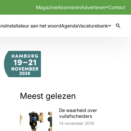
Magazine
Abonneren
Adverteren
Contact
mns
Installateur aan het woord
Agenda
Vacaturebank
Meest gelezen
De waarheid over
vuilafscheiders
Lees artikel
14 november 2019