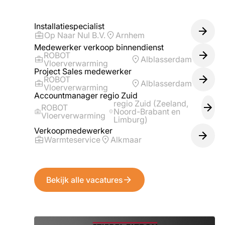
Installatiespecialist
Op Naar Nul B.V.
Arnhem
Medewerker verkoop binnendienst
ROBOT
Alblasserdam
Vloerverwarming
Project Sales medewerker
ROBOT
Alblasserdam
Vloerverwarming
Accountmanager regio Zuid
regio Zuid (Zeeland,
ROBOT
Noord-Brabant en
Vloerverwarming
Limburg)
Verkoopmedewerker
Warmteservice
Alkmaar
Bekijk alle vacatures