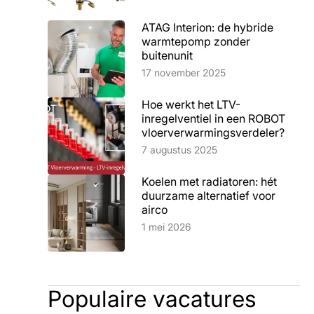
ATAG Interion: de hybride
warmtepomp zonder
buitenunit
Lees artikel
17 november 2025
Hoe werkt het LTV-
inregelventiel in een ROBOT
vloerverwarmingsverdeler?
Lees artikel
7 augustus 2025
Koelen met radiatoren: hét
duurzame alternatief voor
airco
Lees artikel
1 mei 2026
Populaire vacatures