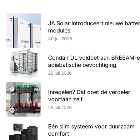
JA Solar introduceert nieuwe batte
modules
Lees artikel
30 juli 2026
Condair DL voldoet aan BREEAM-e
adiabatische bevochtiging
Lees artikel
29 juli 2026
Inregelen? Dat doet de verdeler
voortaan zelf
Lees artikel
28 juli 2026
Eén slim systeem voor duurzaam
comfort
Lees artikel