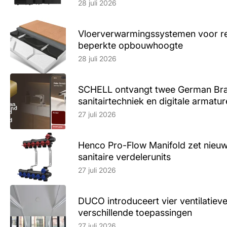
28 juli 2026
Vloerverwarmingssystemen voor ren
beperkte opbouwhoogte
Lees artikel
28 juli 2026
SCHELL ontvangt twee German Br
sanitairtechniek en digitale armatu
Lees artikel
27 juli 2026
Henco Pro-Flow Manifold zet nieu
sanitaire verdelerunits
Lees artikel
27 juli 2026
DUCO introduceert vier ventilatieve
verschillende toepassingen
Lees artikel
27 juli 2026