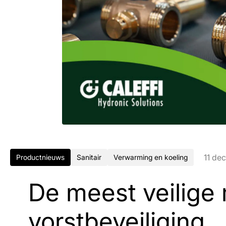
11 de
Productnieuws
Sanitair
Verwarming en koeling
De meest veilige
vorstbeveiliging