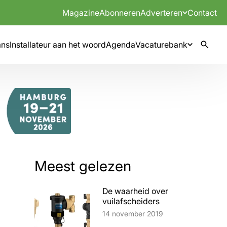
Magazine
Abonneren
Adverteren
Contact
mns
Installateur aan het woord
Agenda
Vacaturebank
Meest gelezen
De waarheid over
vuilafscheiders
Lees artikel
14 november 2019