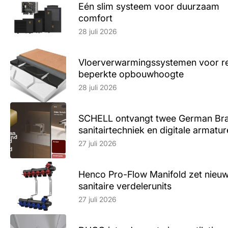
Eén slim systeem voor duurzaam
comfort
Lees artikel
28 juli 2026
Vloerverwarmingssystemen voor ren
beperkte opbouwhoogte
Lees artikel
28 juli 2026
SCHELL ontvangt twee German Br
sanitairtechniek en digitale armatu
Lees artikel
27 juli 2026
Henco Pro-Flow Manifold zet nieu
sanitaire verdelerunits
Lees artikel
27 juli 2026