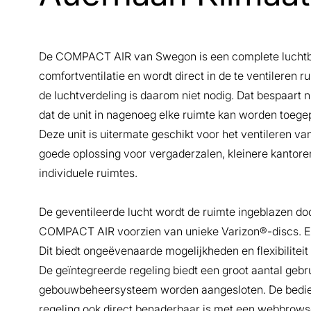
De COMPACT AIR van Swegon is een complete luchtbe
comfortventilatie en wordt direct in de te ventileren 
de luchtverdeling is daarom niet nodig. Dat bespaart ni
dat de unit in nagenoeg elke ruimte kan worden toege
Deze unit is uitermate geschikt voor het ventileren v
goede oplossing voor vergaderzalen, kleinere kantore
individuele ruimtes.
De geventileerde lucht wordt de ruimte ingeblazen doo
COMPACT AIR voorzien van unieke Varizon®-discs. Elk
Dit biedt ongeëvenaarde mogelijkheden en flexibiliteit
De geïntegreerde regeling biedt een groot aantal gebr
gebouwbeheersysteem worden aangesloten. De bedien
regeling ook direct benaderbaar is met een webbrows