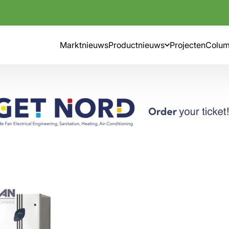
Marktnieuws
Productnieuws
Projecten
Colu