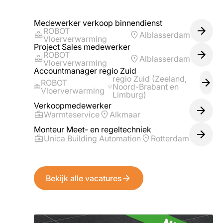
Medewerker verkoop binnendienst
ROBOT
Alblasserdam
Vloerverwarming
Project Sales medewerker
ROBOT
Alblasserdam
Vloerverwarming
Accountmanager regio Zuid
regio Zuid (Zeeland,
ROBOT
Noord-Brabant en
Vloerverwarming
Limburg)
Verkoopmedewerker
Warmteservice
Alkmaar
Monteur Meet- en regeltechniek
Unica Building Automation
Rotterdam
Bekijk alle vacatures