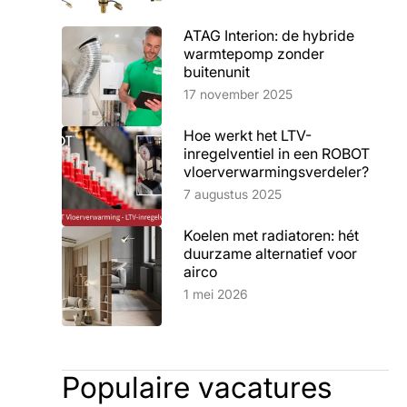
ATAG Interion: de hybride
warmtepomp zonder
buitenunit
Lees artikel
17 november 2025
Hoe werkt het LTV-
inregelventiel in een ROBOT
vloerverwarmingsverdeler?
Lees artikel
7 augustus 2025
Koelen met radiatoren: hét
duurzame alternatief voor
airco
Lees artikel
1 mei 2026
Populaire vacatures