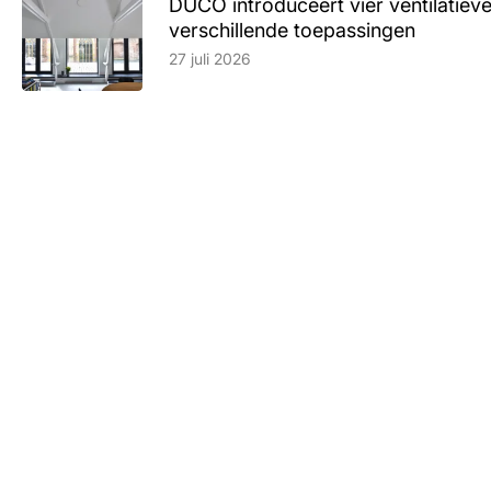
DUCO introduceert vier ventilatieve
verschillende toepassingen
Lees artikel
27 juli 2026