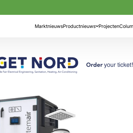
Marktnieuws
Productnieuws
Projecten
Colu