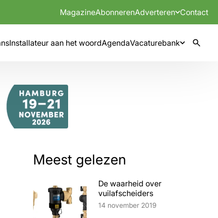
Magazine
Abonneren
Adverteren
Contact
mns
Installateur aan het woord
Agenda
Vacaturebank
Meest gelezen
De waarheid over
vuilafscheiders
Lees artikel
14 november 2019