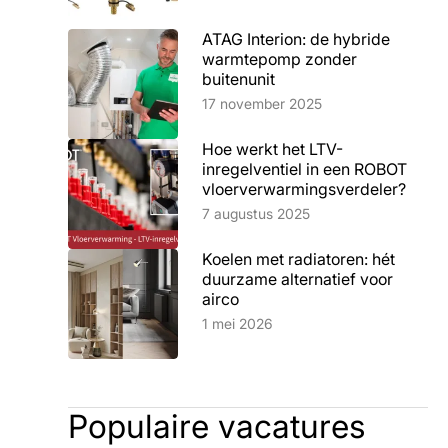
ATAG Interion: de hybride
warmtepomp zonder
buitenunit
Lees artikel
17 november 2025
Hoe werkt het LTV-
inregelventiel in een ROBOT
vloerverwarmingsverdeler?
Lees artikel
7 augustus 2025
Koelen met radiatoren: hét
duurzame alternatief voor
airco
Lees artikel
1 mei 2026
Populaire vacatures