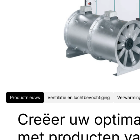
Productnieuws
Ventilatie en luchtbevochtiging
Verwarming
Creëer uw optima
met producten va