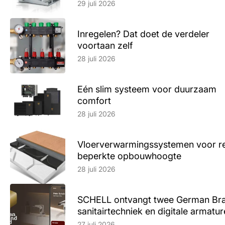
29 juli 2026
Inregelen? Dat doet de verdeler
voortaan zelf
Lees artikel
28 juli 2026
Eén slim systeem voor duurzaam
comfort
Lees artikel
28 juli 2026
Vloerverwarmingssystemen voor ren
beperkte opbouwhoogte
Lees artikel
28 juli 2026
SCHELL ontvangt twee German Br
sanitairtechniek en digitale armatu
Lees artikel
27 juli 2026