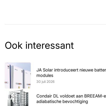
Ook interessant
JA Solar introduceert nieuwe batte
modules
Lees artikel
30 juli 2026
Condair DL voldoet aan BREEAM-e
adiabatische bevochtiging
Lees artikel