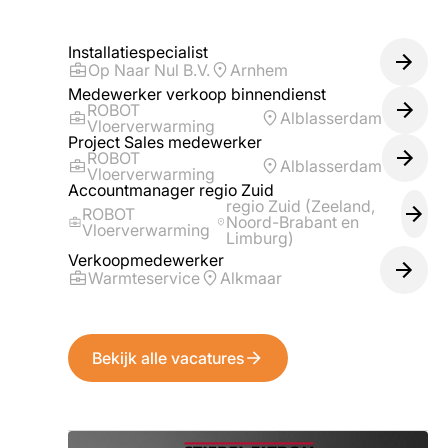
Installatiespecialist
Op Naar Nul B.V.
Arnhem
Medewerker verkoop binnendienst
ROBOT
Alblasserdam
Vloerverwarming
Project Sales medewerker
ROBOT
Alblasserdam
Vloerverwarming
Accountmanager regio Zuid
regio Zuid (Zeeland,
ROBOT
Noord-Brabant en
Vloerverwarming
Limburg)
Verkoopmedewerker
Warmteservice
Alkmaar
Bekijk alle vacatures