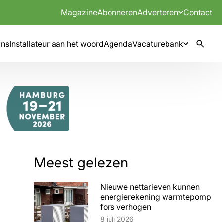
Magazine
Abonneren
Adverteren
Contact
mns
Installateur aan het woord
Agenda
Vacaturebank
Meest gelezen
Nieuwe nettarieven kunnen
energierekening warmtepomp
fors verhogen
Lees artikel
8 juli 2026