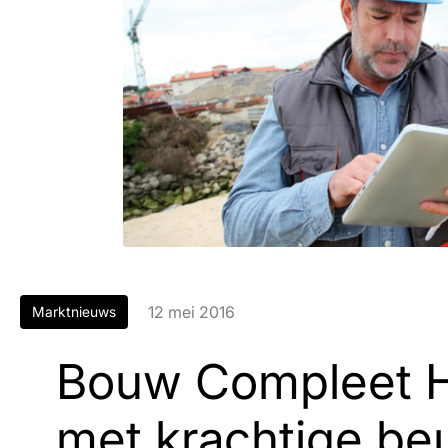
12 mei 2016
Marktnieuws
Bouw Compleet H
met krachtige be