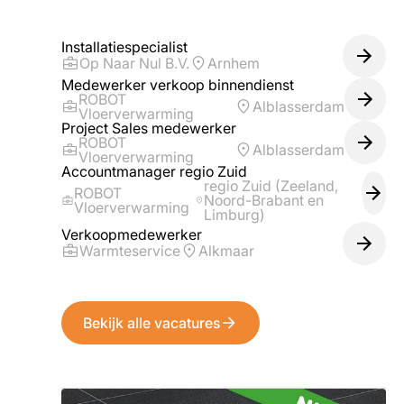
Installatiespecialist
Op Naar Nul B.V.
Arnhem
Medewerker verkoop binnendienst
ROBOT
Alblasserdam
Vloerverwarming
Project Sales medewerker
ROBOT
Alblasserdam
Vloerverwarming
Accountmanager regio Zuid
regio Zuid (Zeeland,
ROBOT
Noord-Brabant en
Vloerverwarming
Limburg)
Verkoopmedewerker
Warmteservice
Alkmaar
Bekijk alle vacatures