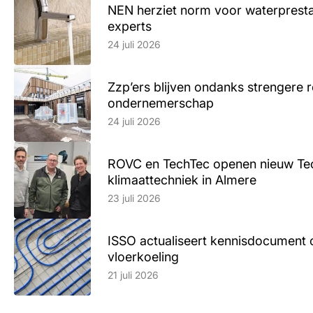
NEN herziet norm voor waterpresta
experts
Lees artikel
24 juli 2026
Zzp’ers blijven ondanks strengere 
ondernemerschap
Lees artikel
24 juli 2026
ROVC en TechTec openen nieuw Te
klimaattechniek in Almere
Lees artikel
23 juli 2026
ISSO actualiseert kennisdocument 
vloerkoeling
Lees artikel
21 juli 2026