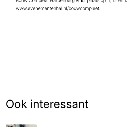
Bouw Compleet Hardenberg vindt plaats op 11, 12 en 13
www.evenementenhal.nl/bouwcompleet.
Ook interessant