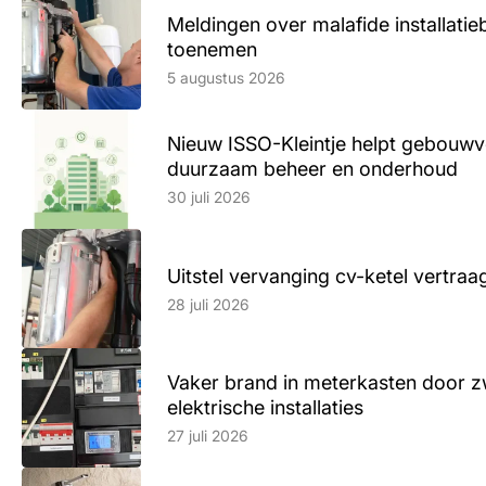
Meldingen over malafide installatieb
toenemen
Lees artikel
5 augustus 2026
Nieuw ISSO-Kleintje helpt gebouwve
duurzaam beheer en onderhoud
Lees artikel
30 juli 2026
Uitstel vervanging cv-ketel vertr
Lees artikel
28 juli 2026
Vaker brand in meterkasten door z
elektrische installaties
Lees artikel
27 juli 2026