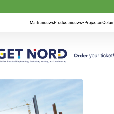
Marktnieuws
Productnieuws
Projecten
Colu