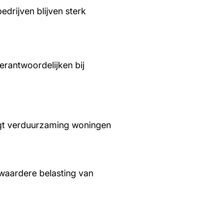
edrijven blijven sterk
rantwoordelijken bij
aagt verduurzaming woningen
waardere belasting van