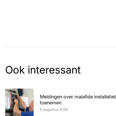
Ook interessant
Meldingen over malafide installatieb
toenemen
Lees artikel
5 augustus 2026