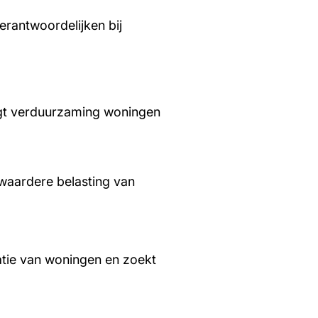
rantwoordelijken bij
aagt verduurzaming woningen
waardere belasting van
tie van woningen en zoekt