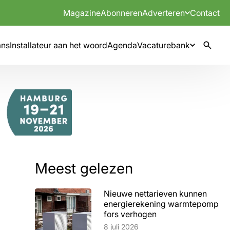
Magazine
Abonneren
Adverteren
Contact
mns
Installateur aan het woord
Agenda
Vacaturebank
Meest gelezen
Nieuwe nettarieven kunnen
energierekening warmtepomp
fors verhogen
Lees artikel
8 juli 2026