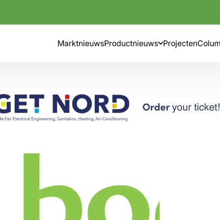
Marktnieuws
Productnieuws
Projecten
Colu