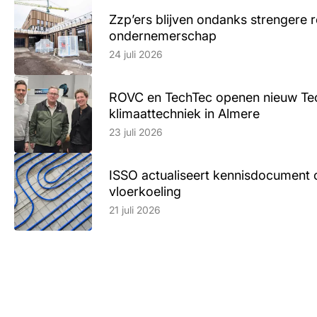
Zzp’ers blijven ondanks strengere 
ondernemerschap
Lees artikel
24 juli 2026
ROVC en TechTec openen nieuw Te
klimaattechniek in Almere
Lees artikel
23 juli 2026
ISSO actualiseert kennisdocument 
vloerkoeling
Lees artikel
21 juli 2026