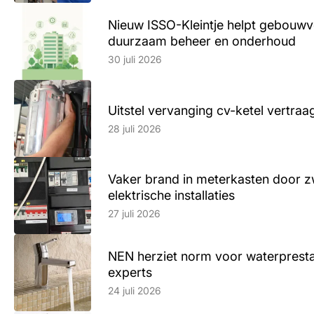
Nieuw ISSO-Kleintje helpt gebouwve
duurzaam beheer en onderhoud
Lees artikel
30 juli 2026
Uitstel vervanging cv-ketel vertr
Lees artikel
28 juli 2026
Vaker brand in meterkasten door z
elektrische installaties
Lees artikel
27 juli 2026
NEN herziet norm voor waterpresta
experts
Lees artikel
24 juli 2026