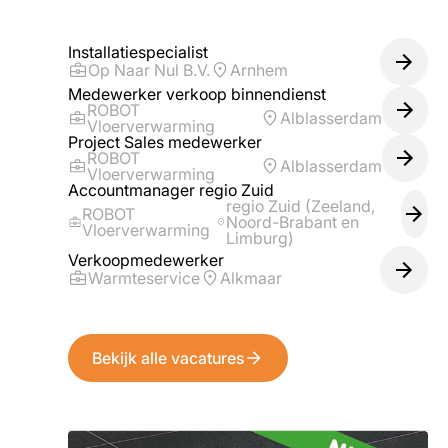
Installatiespecialist
Op Naar Nul B.V.
Arnhem
Medewerker verkoop binnendienst
ROBOT
Alblasserdam
Vloerverwarming
Project Sales medewerker
ROBOT
Alblasserdam
Vloerverwarming
Accountmanager regio Zuid
regio Zuid (Zeeland,
ROBOT
Noord-Brabant en
Vloerverwarming
Limburg)
Verkoopmedewerker
Warmteservice
Alkmaar
Bekijk alle vacatures