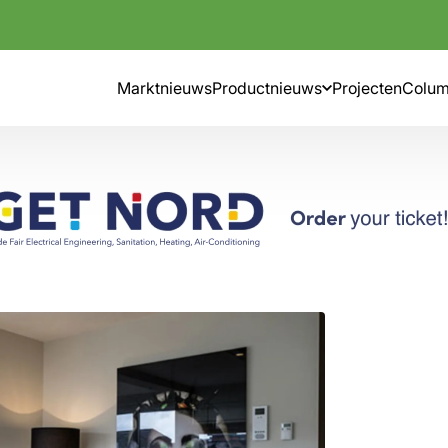
Marktnieuws
Productnieuws
Projecten
Colu