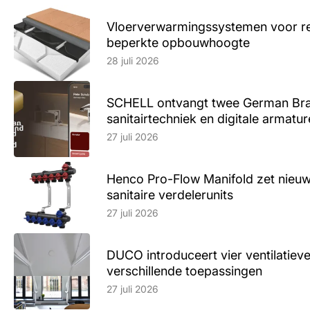
Vloerverwarmingssystemen voor ren
beperkte opbouwhoogte
Lees artikel
28 juli 2026
SCHELL ontvangt twee German Br
sanitairtechniek en digitale armatu
Lees artikel
27 juli 2026
Henco Pro-Flow Manifold zet nieu
sanitaire verdelerunits
Lees artikel
27 juli 2026
DUCO introduceert vier ventilatieve
verschillende toepassingen
Lees artikel
27 juli 2026