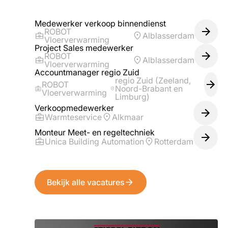
Medewerker verkoop binnendienst
ROBOT
Alblasserdam
Vloerverwarming
Project Sales medewerker
ROBOT
Alblasserdam
Vloerverwarming
Accountmanager regio Zuid
regio Zuid (Zeeland,
ROBOT
Noord-Brabant en
Vloerverwarming
Limburg)
Verkoopmedewerker
Warmteservice
Alkmaar
Monteur Meet- en regeltechniek
Unica Building Automation
Rotterdam
Bekijk alle vacatures