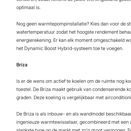
optimaal is.
Nog geen warmtepompinstallatie? Kies dan voor de sta
watertemperatuur zodat het hoogste rendement behaa
energierekening. Er kan elk moment omgeschakeld wo
het Dynamic Boost Hybrid-systeem toe te voegen.
Briza
Is er de wens om actief te koelen om de ruimte nog ko
toestel. De Briza maakt gebruik van condenserende k
graden. Deze koeling is vergelijkbaar met airconditioni
De Briza is als inbouw- en als wandmodel beschikbaar é
ingenieuze warmtewisselaar, gecombineerd met een ze
slankste type op de markt met zo’n groot vermogen. Er 