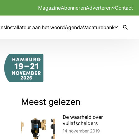
Magazine
Abonneren
Adverteren
Contact
mns
Installateur aan het woord
Agenda
Vacaturebank
Meest gelezen
De waarheid over
vuilafscheiders
Lees artikel
14 november 2019