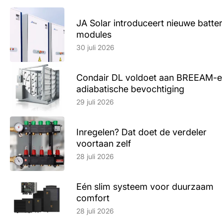
JA Solar introduceert nieuwe batte
modules
Lees artikel
30 juli 2026
Condair DL voldoet aan BREEAM-e
adiabatische bevochtiging
Lees artikel
29 juli 2026
Inregelen? Dat doet de verdeler
voortaan zelf
Lees artikel
28 juli 2026
Eén slim systeem voor duurzaam
comfort
Lees artikel
28 juli 2026