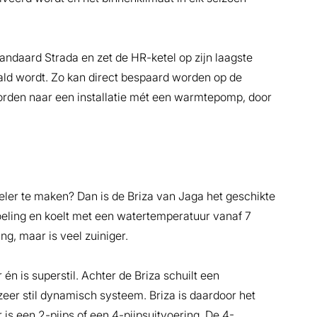
ndaard Strada en zet de HR-ketel op zijn laagste
ld wordt. Zo kan direct bespaard worden op de
rden naar een installatie mét een warmtepomp, door
eler te maken? Dan is de Briza van Jaga het geschikte
oeling en koelt met een watertemperatuur vanaf 7
ng, maar is veel zuiniger.
n is superstil. Achter de Briza schuilt een
er stil dynamisch systeem. Briza is daardoor het
is een 2-pijps of een 4-pijpsuitvoering. De 4-