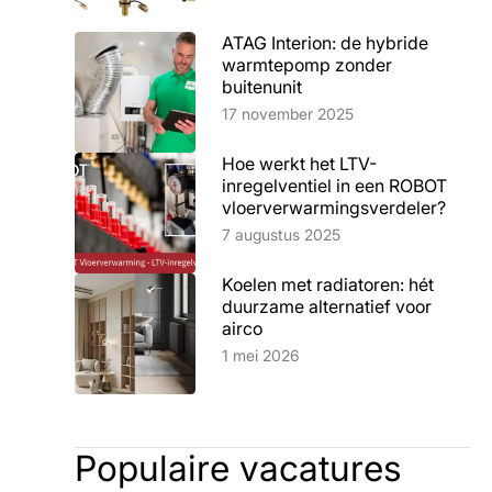
ATAG Interion: de hybride
warmtepomp zonder
buitenunit
Lees artikel
17 november 2025
Hoe werkt het LTV-
inregelventiel in een ROBOT
vloerverwarmingsverdeler?
Lees artikel
7 augustus 2025
Koelen met radiatoren: hét
duurzame alternatief voor
airco
Lees artikel
1 mei 2026
Populaire vacatures