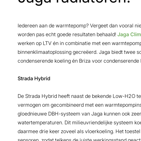
Iedereen aan de warmtepomp? Vergeet dan vooral niet
worden pas echt goede resultaten behaald!
Jaga Clim
werken op LTV én in combinatie met een warmtepomp 
binnenklimaatoplossing gecreëerd. Jaga biedt twee soo
condenserende koeling én Briza voor condenserende 
Strada Hybrid
De Strada Hybrid heeft naast de bekende Low-H2O te
vermogen om gecombineerd met een warmtepompinstall
gloednieuwe DBH-systeem van Jaga kunnen ook zeer
watertemperaturen. Dit milieuvriendelijke systeem ko
daarmee drie keer zoveel als vloerkoeling. Het toeste
sensoren, zodat telkens de juiste werkingsstand geact