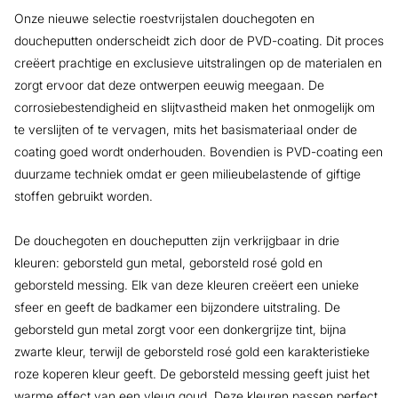
Onze nieuwe selectie roestvrijstalen douchegoten en
doucheputten onderscheidt zich door de PVD-coating. Dit proces
creëert prachtige en exclusieve uitstralingen op de materialen en
zorgt ervoor dat deze ontwerpen eeuwig meegaan. De
corrosiebestendigheid en slijtvastheid maken het onmogelijk om
te verslijten of te vervagen, mits het basismateriaal onder de
coating goed wordt onderhouden. Bovendien is PVD-coating een
duurzame techniek omdat er geen milieubelastende of giftige
stoffen gebruikt worden.
De douchegoten en doucheputten zijn verkrijgbaar in drie
kleuren: geborsteld gun metal, geborsteld rosé gold en
geborsteld messing. Elk van deze kleuren creëert een unieke
sfeer en geeft de badkamer een bijzondere uitstraling. De
geborsteld gun metal zorgt voor een donkergrijze tint, bijna
zwarte kleur, terwijl de geborsteld rosé gold een karakteristieke
roze koperen kleur geeft. De geborsteld messing geeft juist het
warme effect van een vleug goud. Deze kleuren passen perfect