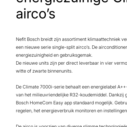
airco’s
Nefit Bosch breidt zijn assortiment klimaattechniek v
een nieuwe serie single-split airco’s. De aircondition
energiezuinigheid en gebruiksgemak.
De nieuwe units zijn per direct leverbaar in vier vermo
witte of zwarte binnenunits.
De Climate 7000i-serie behaalt een energielabel A++
van het milieuvriendelijke R32-koudemiddel. Dankzij ge
Bosch HomeCom Easy app standaard mogelijk. Gebrui
regelen, het energieverbruik monitoren en instellinge
De airco is voorzien van diverse slimme technologie