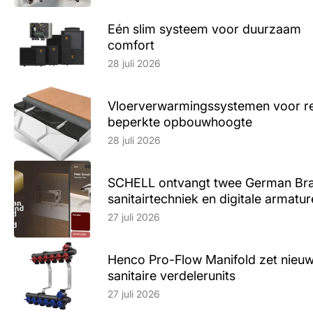
Eén slim systeem voor duurzaam
comfort
Lees artikel
28 juli 2026
Vloerverwarmingssystemen voor ren
beperkte opbouwhoogte
Lees artikel
28 juli 2026
SCHELL ontvangt twee German Br
sanitairtechniek en digitale armatu
Lees artikel
27 juli 2026
Henco Pro-Flow Manifold zet nieu
sanitaire verdelerunits
Lees artikel
27 juli 2026