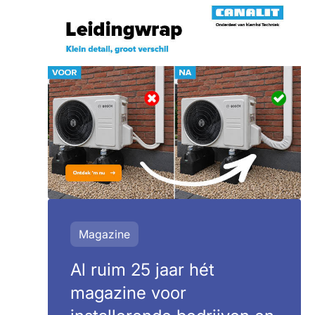
Magazine
Al ruim 25 jaar hét
magazine voor