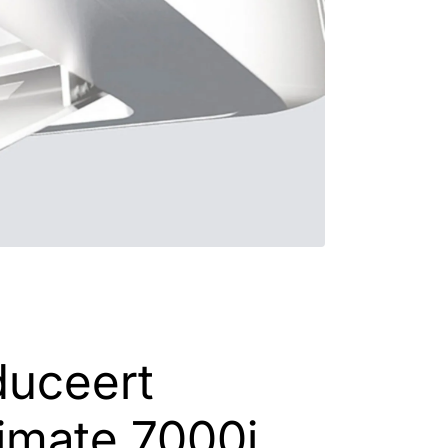
duceert
limate 7000i