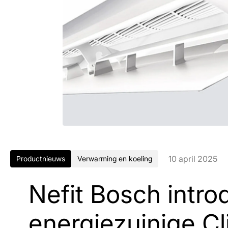
10 april 2025
Productnieuws
Verwarming en koeling
Nefit Bosch intro
energiezuinige C