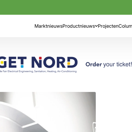
Marktnieuws
Productnieuws
Projecten
Colu