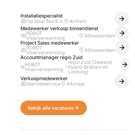
Installatiespecialist
Op Naar Nul B.V.
Arnhem
Medewerker verkoop binnendienst
ROBOT
Alblasserdam
Vloerverwarming
Project Sales medewerker
ROBOT
Alblasserdam
Vloerverwarming
Accountmanager regio Zuid
regio Zuid (Zeeland,
ROBOT
Noord-Brabant en
Vloerverwarming
Limburg)
Verkoopmedewerker
Warmteservice
Alkmaar
Bekijk alle vacatures