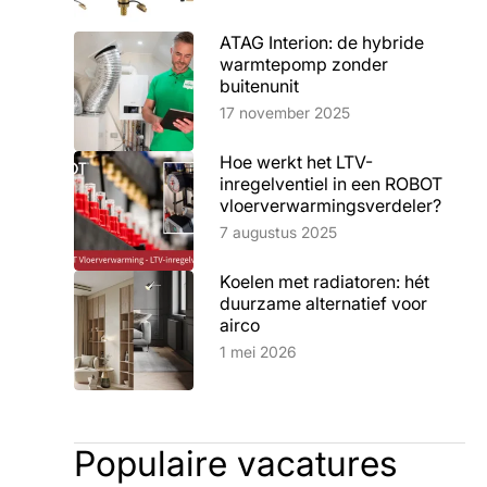
ATAG Interion: de hybride
warmtepomp zonder
buitenunit
Lees artikel
17 november 2025
Hoe werkt het LTV-
inregelventiel in een ROBOT
vloerverwarmingsverdeler?
Lees artikel
7 augustus 2025
Koelen met radiatoren: hét
duurzame alternatief voor
airco
Lees artikel
1 mei 2026
Populaire vacatures