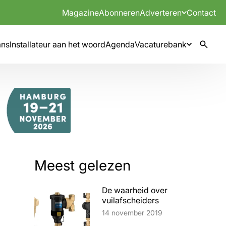
Magazine
Abonneren
Adverteren
Contact
mns
Installateur aan het woord
Agenda
Vacaturebank
Meest gelezen
De waarheid over
vuilafscheiders
Lees artikel
14 november 2019