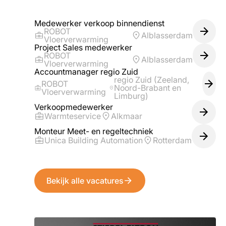
Medewerker verkoop binnendienst
ROBOT
Alblasserdam
Vloerverwarming
Project Sales medewerker
ROBOT
Alblasserdam
Vloerverwarming
Accountmanager regio Zuid
regio Zuid (Zeeland,
ROBOT
Noord-Brabant en
Vloerverwarming
Limburg)
Verkoopmedewerker
Warmteservice
Alkmaar
Monteur Meet- en regeltechniek
Unica Building Automation
Rotterdam
Bekijk alle vacatures