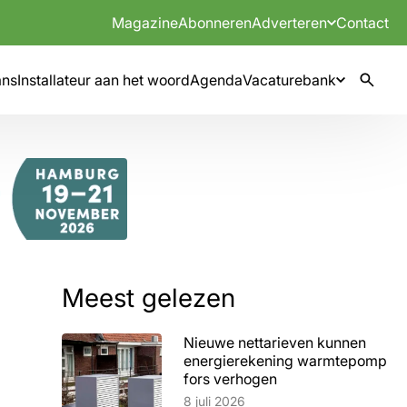
Magazine
Abonneren
Adverteren
Contact
mns
Installateur aan het woord
Agenda
Vacaturebank
Meest gelezen
Nieuwe nettarieven kunnen
energierekening warmtepomp
fors verhogen
Lees artikel
8 juli 2026