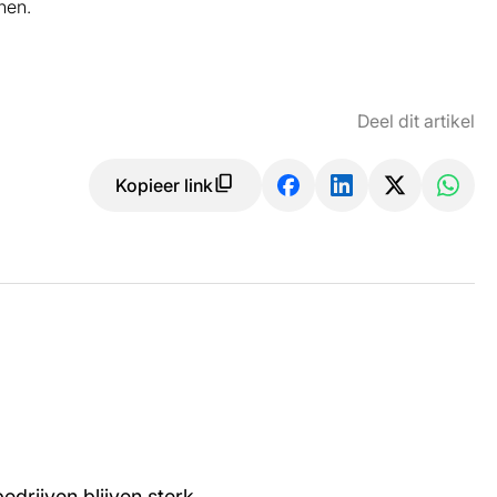
nen.
Deel dit artikel
Kopieer link
edrijven blijven sterk