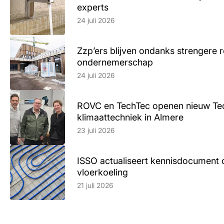
experts
Lees artikel
24 juli 2026
Zzp’ers blijven ondanks strengere 
ondernemerschap
Lees artikel
24 juli 2026
ROVC en TechTec openen nieuw Te
klimaattechniek in Almere
Lees artikel
23 juli 2026
ISSO actualiseert kennisdocument 
vloerkoeling
Lees artikel
21 juli 2026