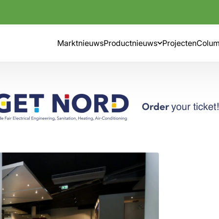
Marktnieuws
Productnieuws
Projecten
Colu