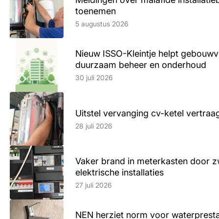
toenemen
Lees artikel
5 augustus 2026
Nieuw ISSO-Kleintje helpt gebouwve
duurzaam beheer en onderhoud
Lees artikel
30 juli 2026
Uitstel vervanging cv-ketel vertr
Lees artikel
28 juli 2026
Vaker brand in meterkasten door z
elektrische installaties
Lees artikel
27 juli 2026
NEN herziet norm voor waterpresta