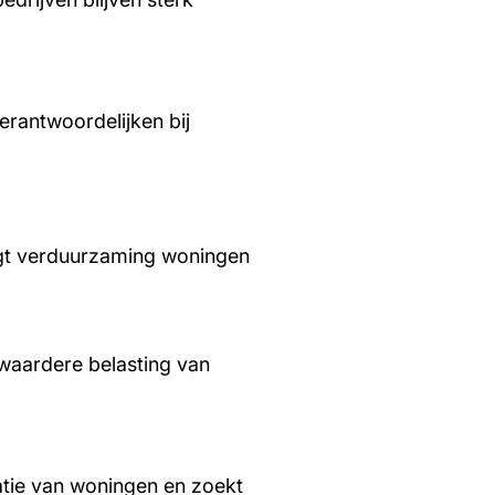
rantwoordelijken bij
aagt verduurzaming woningen
waardere belasting van
tie van woningen en zoekt