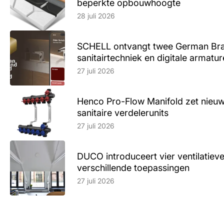
beperkte opbouwhoogte
Lees artikel
28 juli 2026
SCHELL ontvangt twee German Br
sanitairtechniek en digitale armatu
Lees artikel
27 juli 2026
Henco Pro-Flow Manifold zet nieu
sanitaire verdelerunits
Lees artikel
27 juli 2026
DUCO introduceert vier ventilatieve
verschillende toepassingen
Lees artikel
27 juli 2026