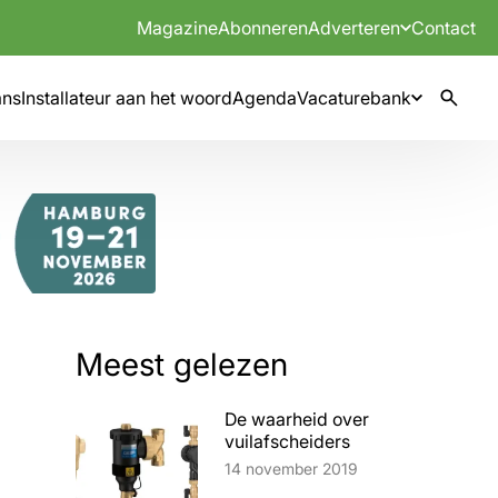
Magazine
Abonneren
Adverteren
Contact
mns
Installateur aan het woord
Agenda
Vacaturebank
Meest gelezen
De waarheid over
vuilafscheiders
Lees artikel
14 november 2019