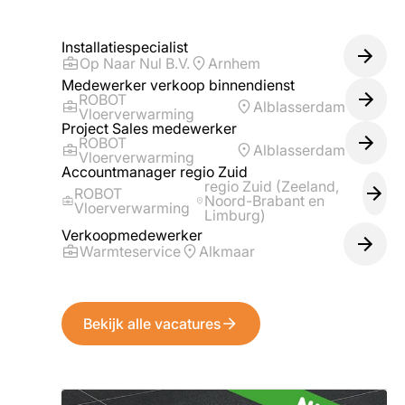
Installatiespecialist
Op Naar Nul B.V.
Arnhem
Medewerker verkoop binnendienst
ROBOT
Alblasserdam
Vloerverwarming
Project Sales medewerker
ROBOT
Alblasserdam
Vloerverwarming
Accountmanager regio Zuid
regio Zuid (Zeeland,
ROBOT
Noord-Brabant en
Vloerverwarming
Limburg)
Verkoopmedewerker
Warmteservice
Alkmaar
Bekijk alle vacatures