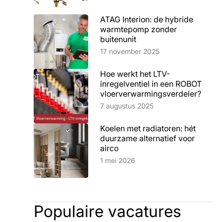
ATAG Interion: de hybride
warmtepomp zonder
buitenunit
Lees artikel
17 november 2025
Hoe werkt het LTV-
inregelventiel in een ROBOT
vloerverwarmingsverdeler?
Lees artikel
7 augustus 2025
Koelen met radiatoren: hét
duurzame alternatief voor
airco
Lees artikel
1 mei 2026
Populaire vacatures