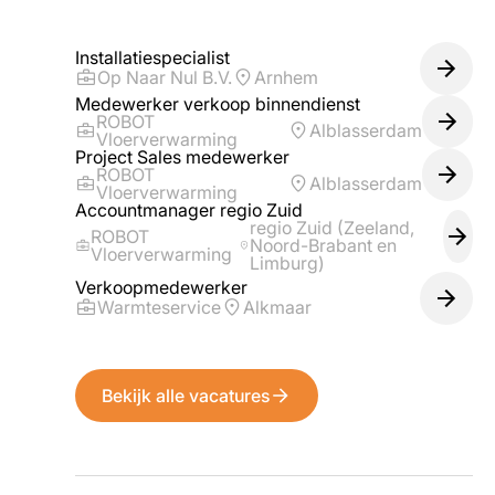
Installatiespecialist
Op Naar Nul B.V.
Arnhem
Medewerker verkoop binnendienst
ROBOT
Alblasserdam
Vloerverwarming
Project Sales medewerker
ROBOT
Alblasserdam
Vloerverwarming
Accountmanager regio Zuid
regio Zuid (Zeeland,
ROBOT
Noord-Brabant en
Vloerverwarming
Limburg)
Verkoopmedewerker
Warmteservice
Alkmaar
Bekijk alle vacatures