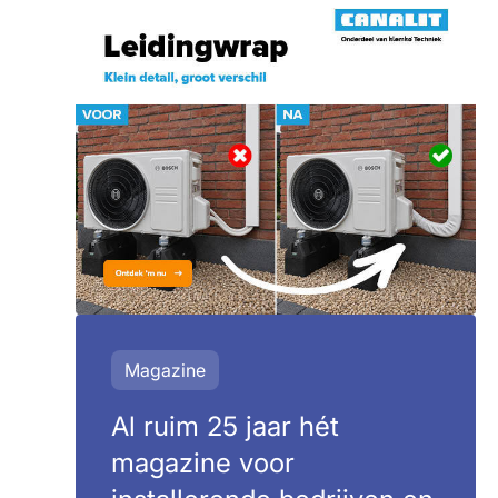
Magazine
Al ruim 25 jaar hét
magazine voor