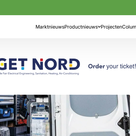
Marktnieuws
Productnieuws
Projecten
Colu