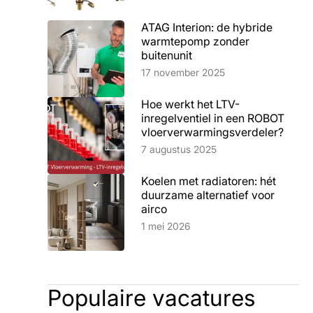
ATAG Interion: de hybride
warmtepomp zonder
buitenunit
Lees artikel
17 november 2025
Hoe werkt het LTV-
inregelventiel in een ROBOT
vloerverwarmingsverdeler?
Lees artikel
7 augustus 2025
Koelen met radiatoren: hét
duurzame alternatief voor
airco
Lees artikel
1 mei 2026
Populaire vacatures