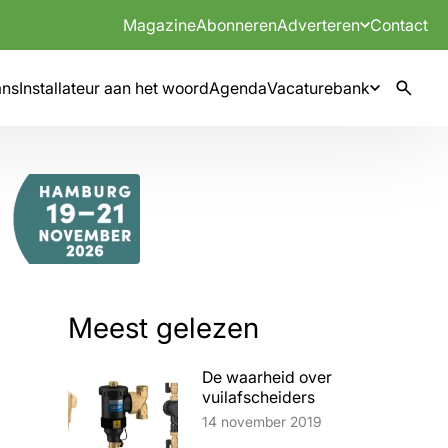
Magazine
Abonneren
Adverteren
Contact
mns
Installateur aan het woord
Agenda
Vacaturebank
Meest gelezen
De waarheid over
vuilafscheiders
Lees artikel
14 november 2019