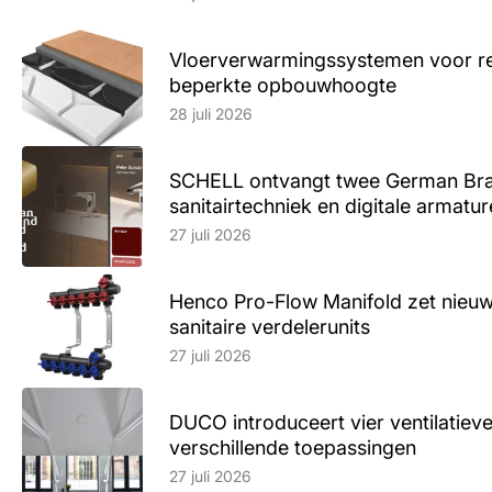
Vloerverwarmingssystemen voor ren
beperkte opbouwhoogte
Lees artikel
28 juli 2026
SCHELL ontvangt twee German Br
sanitairtechniek en digitale armatu
Lees artikel
27 juli 2026
Henco Pro-Flow Manifold zet nieu
sanitaire verdelerunits
Lees artikel
27 juli 2026
DUCO introduceert vier ventilatieve
verschillende toepassingen
Lees artikel
27 juli 2026