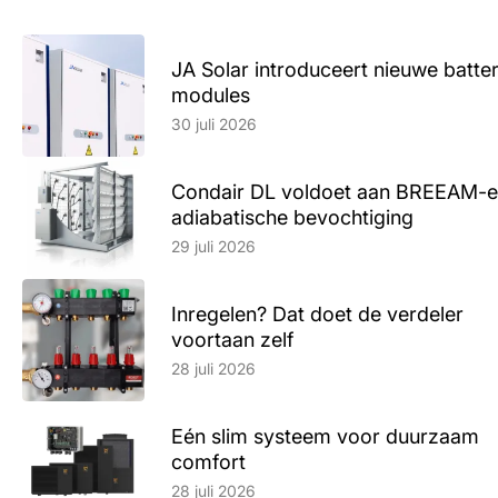
JA Solar introduceert nieuwe batte
modules
Lees artikel
30 juli 2026
Condair DL voldoet aan BREEAM-e
adiabatische bevochtiging
Lees artikel
29 juli 2026
Inregelen? Dat doet de verdeler
voortaan zelf
Lees artikel
28 juli 2026
Eén slim systeem voor duurzaam
comfort
Lees artikel
28 juli 2026