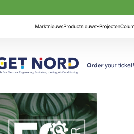
Marktnieuws
Productnieuws
Projecten
Colu