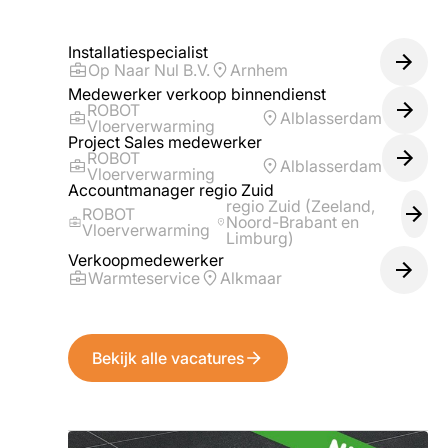
Installatiespecialist
Op Naar Nul B.V.
Arnhem
Medewerker verkoop binnendienst
ROBOT
Alblasserdam
Vloerverwarming
Project Sales medewerker
ROBOT
Alblasserdam
Vloerverwarming
Accountmanager regio Zuid
regio Zuid (Zeeland,
ROBOT
Noord-Brabant en
Vloerverwarming
Limburg)
Verkoopmedewerker
Warmteservice
Alkmaar
Bekijk alle vacatures