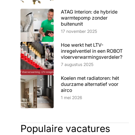
ATAG Interion: de hybride
warmtepomp zonder
buitenunit
Lees artikel
17 november 2025
Hoe werkt het LTV-
inregelventiel in een ROBOT
vloerverwarmingsverdeler?
Lees artikel
7 augustus 2025
Koelen met radiatoren: hét
duurzame alternatief voor
airco
Lees artikel
1 mei 2026
Populaire vacatures