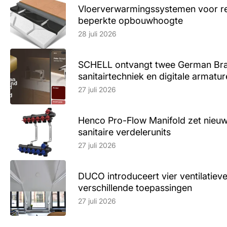
Vloerverwarmingssystemen voor ren
beperkte opbouwhoogte
Lees artikel
28 juli 2026
SCHELL ontvangt twee German Br
sanitairtechniek en digitale armatu
Lees artikel
27 juli 2026
Henco Pro-Flow Manifold zet nieu
sanitaire verdelerunits
Lees artikel
27 juli 2026
DUCO introduceert vier ventilatieve
verschillende toepassingen
Lees artikel
27 juli 2026