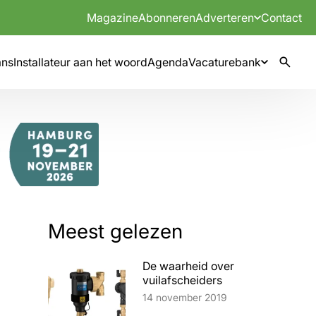
Magazine
Abonneren
Adverteren
Contact
mns
Installateur aan het woord
Agenda
Vacaturebank
Meest gelezen
De waarheid over
vuilafscheiders
Lees artikel
14 november 2019