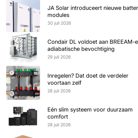
JA Solar introduceert nieuwe batte
modules
Lees artikel
30 juli 2026
Condair DL voldoet aan BREEAM-e
adiabatische bevochtiging
Lees artikel
29 juli 2026
Inregelen? Dat doet de verdeler
voortaan zelf
Lees artikel
28 juli 2026
Eén slim systeem voor duurzaam
comfort
Lees artikel
28 juli 2026