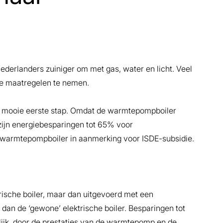
ederlanders zuiniger om met gas, water en licht. Veel
e maatregelen te nemen.
n mooie eerste stap. Omdat de warmtepompboiler
ijn energiebesparingen tot 65% voor
warmtepompboiler in aanmerking voor ISDE-subsidie.
rische boiler, maar dan uitgevoerd met een
an de ‘gewone’ elektrische boiler. Besparingen tot
ijk, door de prestaties van de warmtepomp en de