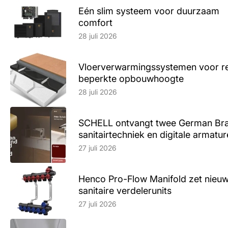
Eén slim systeem voor duurzaam
comfort
Lees artikel
28 juli 2026
Vloerverwarmingssystemen voor ren
beperkte opbouwhoogte
Lees artikel
28 juli 2026
SCHELL ontvangt twee German Br
sanitairtechniek en digitale armatu
Lees artikel
27 juli 2026
Henco Pro-Flow Manifold zet nieu
sanitaire verdelerunits
Lees artikel
27 juli 2026