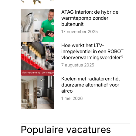
ATAG Interion: de hybride
warmtepomp zonder
buitenunit
Lees artikel
17 november 2025
Hoe werkt het LTV-
inregelventiel in een ROBOT
vloerverwarmingsverdeler?
Lees artikel
7 augustus 2025
Koelen met radiatoren: hét
duurzame alternatief voor
airco
Lees artikel
1 mei 2026
Populaire vacatures