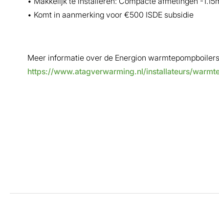
• Makkelijk te installeren: Compacte afmetingen -1.1
• Komt in aanmerking voor €500 ISDE subsidie
Meer informatie over de Energion warmtepompboilers
https://www.atagverwarming.nl/installateurs/war