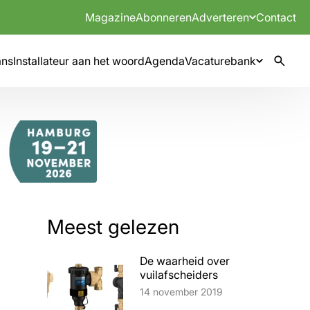
Magazine
Abonneren
Adverteren
Contact
mns
Installateur aan het woord
Agenda
Vacaturebank
Meest gelezen
De waarheid over
vuilafscheiders
Lees artikel
14 november 2019