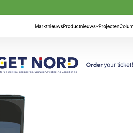
Marktnieuws
Productnieuws
Projecten
Colu