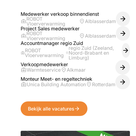
Medewerker verkoop binnendienst
ROBOT
Alblasserdam
Vloerverwarming
Project Sales medewerker
ROBOT
Alblasserdam
Vloerverwarming
Accountmanager regio Zuid
regio Zuid (Zeeland,
ROBOT
Noord-Brabant en
Vloerverwarming
Limburg)
Verkoopmedewerker
Warmteservice
Alkmaar
Monteur Meet- en regeltechniek
Unica Building Automation
Rotterdam
Bekijk alle vacatures