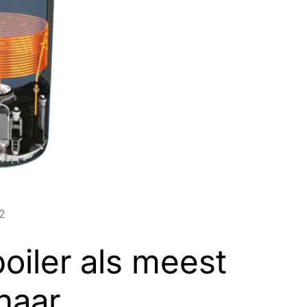
2
iler als meest
naar