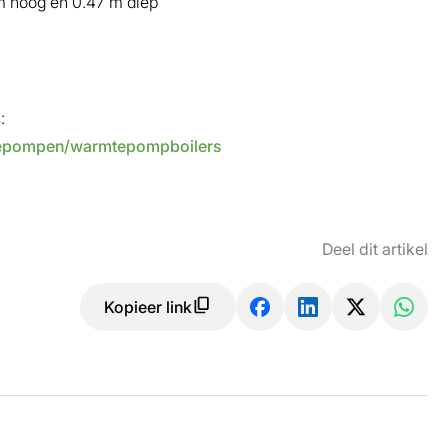
5m hoog en 0.47 m diep
:
mtepompen/warmtepompboilers
Deel dit artikel
Kopieer link