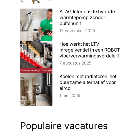
ATAG Interion: de hybride
warmtepomp zonder
buitenunit
Lees artikel
17 november 2025
Hoe werkt het LTV-
inregelventiel in een ROBOT
vloerverwarmingsverdeler?
Lees artikel
7 augustus 2025
Koelen met radiatoren: hét
duurzame alternatief voor
airco
Lees artikel
1 mei 2026
Populaire vacatures