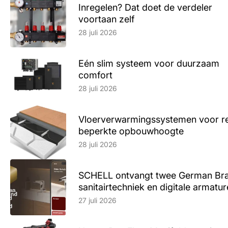
Inregelen? Dat doet de verdeler
voortaan zelf
Lees artikel
28 juli 2026
Eén slim systeem voor duurzaam
comfort
Lees artikel
28 juli 2026
Vloerverwarmingssystemen voor ren
beperkte opbouwhoogte
Lees artikel
28 juli 2026
SCHELL ontvangt twee German Br
sanitairtechniek en digitale armatu
Lees artikel
27 juli 2026