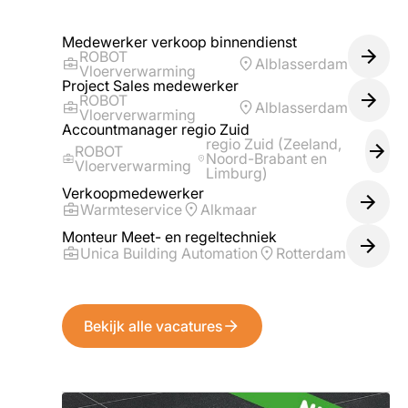
Medewerker verkoop binnendienst
ROBOT
Alblasserdam
Vloerverwarming
Project Sales medewerker
ROBOT
Alblasserdam
Vloerverwarming
Accountmanager regio Zuid
regio Zuid (Zeeland,
ROBOT
Noord-Brabant en
Vloerverwarming
Limburg)
Verkoopmedewerker
Warmteservice
Alkmaar
Monteur Meet- en regeltechniek
Unica Building Automation
Rotterdam
Bekijk alle vacatures