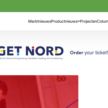
Marktnieuws
Productnieuws
Projecten
Colu