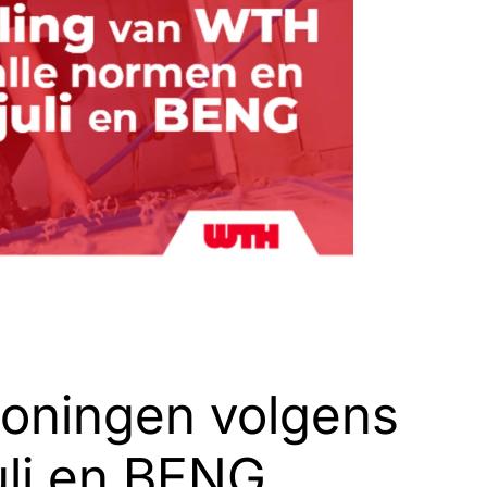
woningen volgens
uli en BENG