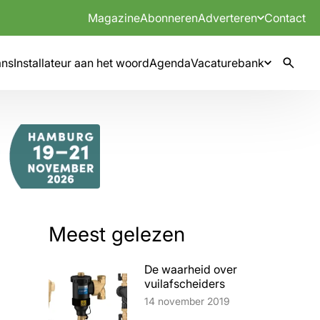
Magazine
Abonneren
Adverteren
Contact
mns
Installateur aan het woord
Agenda
Vacaturebank
Meest gelezen
De waarheid over
vuilafscheiders
Lees artikel
14 november 2019