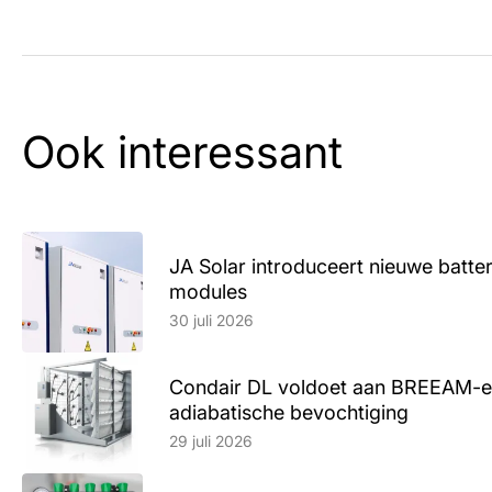
Ook interessant
JA Solar introduceert nieuwe batte
modules
Lees artikel
30 juli 2026
Condair DL voldoet aan BREEAM-e
adiabatische bevochtiging
Lees artikel
29 juli 2026