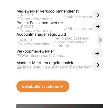
Medewerker verkoop binnendienst
ROBOT
Alblasserdam
Vloerverwarming
Project Sales medewerker
ROBOT
Alblasserdam
Vloerverwarming
Accountmanager regio Zuid
regio Zuid (Zeeland,
ROBOT
Noord-Brabant en
Vloerverwarming
Limburg)
Verkoopmedewerker
Warmteservice
Alkmaar
Monteur Meet- en regeltechniek
Unica Building Automation
Rotterdam
Bekijk alle vacatures