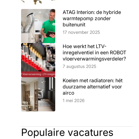
ATAG Interion: de hybride
warmtepomp zonder
buitenunit
Lees artikel
17 november 2025
Hoe werkt het LTV-
inregelventiel in een ROBOT
vloerverwarmingsverdeler?
Lees artikel
7 augustus 2025
Koelen met radiatoren: hét
duurzame alternatief voor
airco
Lees artikel
1 mei 2026
Populaire vacatures