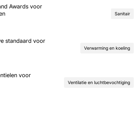
and Awards voor
ren
Sanitair
we standaard voor
Verwarming en koeling
ntielen voor
Ventilatie en luchtbevochtiging