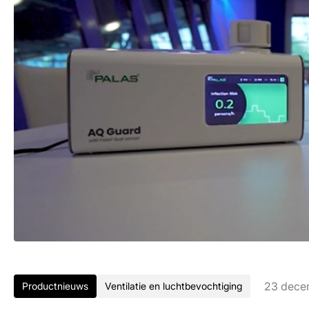
23 dece
Productnieuws
Ventilatie en luchtbevochtiging