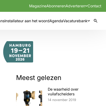
Magazine
Abonneren
Adverteren
Contact
mns
Installateur aan het woord
Agenda
Vacaturebank
Meest gelezen
De waarheid over
vuilafscheiders
Lees artikel
14 november 2019