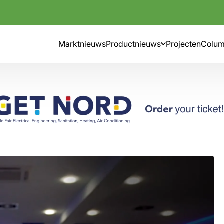
Marktnieuws
Productnieuws
Projecten
Colu