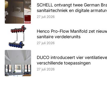
SCHELL ontvangt twee German Br
sanitairtechniek en digitale armatu
Lees artikel
27 juli 2026
Henco Pro-Flow Manifold zet nieu
sanitaire verdelerunits
Lees artikel
27 juli 2026
DUCO introduceert vier ventilatieve
verschillende toepassingen
Lees artikel
27 juli 2026