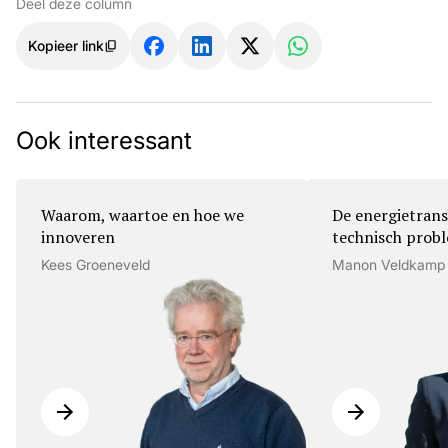
Deel deze column
Kopieer link
Ook interessant
Waarom, waartoe en hoe we
De energietrans
innoveren
technisch prob
Kees Groeneveld
Manon Veldkamp