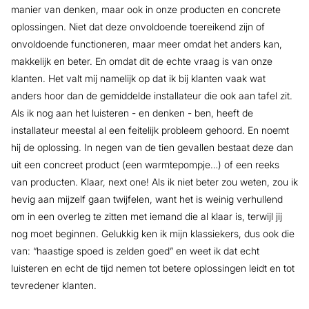
manier van denken, maar ook in onze producten en concrete
oplossingen. Niet dat deze onvoldoende toereikend zijn of
onvoldoende functioneren, maar meer omdat het anders kan,
makkelijk en beter. En omdat dit de echte vraag is van onze
klanten. Het valt mij namelijk op dat ik bij klanten vaak wat
anders hoor dan de gemiddelde installateur die ook aan tafel zit.
Als ik nog aan het luisteren - en denken - ben, heeft de
installateur meestal al een feitelijk probleem gehoord. En noemt
hij de oplossing. In negen van de tien gevallen bestaat deze dan
uit een concreet product (een warmtepompje…) of een reeks
van producten. Klaar, next one! Als ik niet beter zou weten, zou ik
hevig aan mijzelf gaan twijfelen, want het is weinig verhullend
om in een overleg te zitten met iemand die al klaar is, terwijl jij
nog moet beginnen. Gelukkig ken ik mijn klassiekers, dus ook die
van: “haastige spoed is zelden goed” en weet ik dat echt
luisteren en echt de tijd nemen tot betere oplossingen leidt en tot
tevredener klanten.