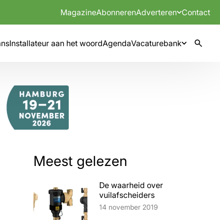
Magazine
Abonneren
Adverteren
Contact
mns
Installateur aan het woord
Agenda
Vacaturebank
Meest gelezen
De waarheid over
vuilafscheiders
Lees artikel
14 november 2019