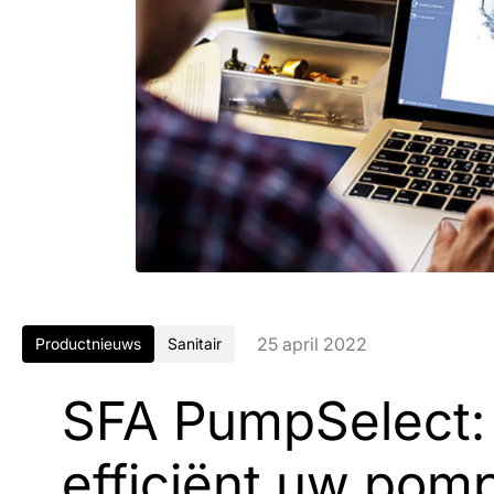
25 april 2022
Productnieuws
Sanitair
SFA PumpSelect:
efficiënt uw pom