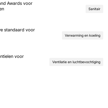
and Awards voor
ren
Sanitair
we standaard voor
Verwarming en koeling
ntielen voor
Ventilatie en luchtbevochtiging