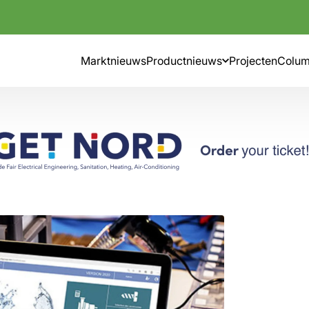
Marktnieuws
Productnieuws
Projecten
Colu