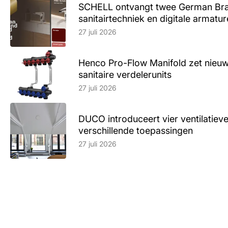
SCHELL ontvangt twee German Br
sanitairtechniek en digitale armatu
Lees artikel
27 juli 2026
Henco Pro-Flow Manifold zet nieu
sanitaire verdelerunits
Lees artikel
27 juli 2026
DUCO introduceert vier ventilatieve
verschillende toepassingen
Lees artikel
27 juli 2026