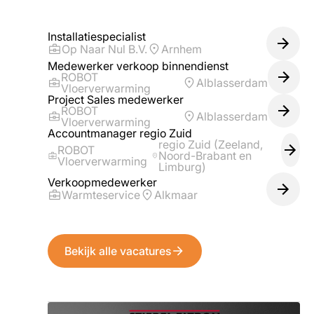
Installatiespecialist
Op Naar Nul B.V.
Arnhem
Medewerker verkoop binnendienst
ROBOT
Alblasserdam
Vloerverwarming
Project Sales medewerker
ROBOT
Alblasserdam
Vloerverwarming
Accountmanager regio Zuid
regio Zuid (Zeeland,
ROBOT
Noord-Brabant en
Vloerverwarming
Limburg)
Verkoopmedewerker
Warmteservice
Alkmaar
Bekijk alle vacatures