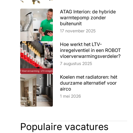
ATAG Interion: de hybride
warmtepomp zonder
buitenunit
Lees artikel
17 november 2025
Hoe werkt het LTV-
inregelventiel in een ROBOT
vloerverwarmingsverdeler?
Lees artikel
7 augustus 2025
Koelen met radiatoren: hét
duurzame alternatief voor
airco
Lees artikel
1 mei 2026
Populaire vacatures